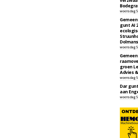
verzwaa
Bodegrav
woensdag 5
Gemeent
gunt AI
ecologis
Struunho
Dolmans 
woensdag 5
Gemeent
raamove
groen L
Advies &
woensdag 5
Dar gun
aan Enge
woensdag 5