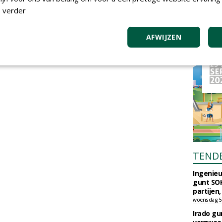
 verder
AFWIJZEN
TEND
Ingenie
gunt SOK
partijen,
woensdag 5
Irado g