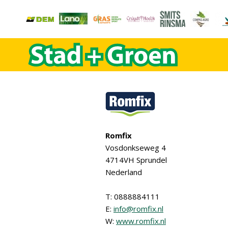
Romfix
Vosdonkseweg 4
4714VH Sprundel
Nederland
T: 0888884111
E:
info@romfix.nl
W:
www.romfix.nl