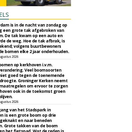
ELS
rdam is in de nacht van zondag op
 een grote tak afgebroken van
m. De tak kwam op een auto en
de de weg. Hoe de tak afbrak, is
ekend; volgens buurtbewoners
e bomen elke 2 jaar onderhouden.
ugustus 2026
bomen op kerkhoven i.v.m.
verandering. Veel boomsoorten
niet goed tegen de toenemende
 droogte. Groninger Kerken neemt
maatregelen om ervoor te zorgen
hoven ook in de toekomst groen
lijven.
ugustus 2026
ngang van het Stadspark in
n is een grote boom op drie
 geknakt en naar beneden
. Grote takken van de boom
en het fietspad. Wat de reden is