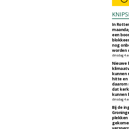
KNIPS
In Rotte
maandag
een boo
blokkeer
nog onb
worden d
dinsdag 4 a
Nieuwe 
klimaat
kunnen 
hitte en
daarom 
dat kerk
kunnen b
dinsdag 4 a
Bij de i
Groninge
plekken
gekomen
versperr