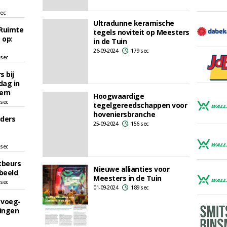
sec
Ultradunne keramische
Ruimte
tegels noviteit op Meesters
 op:
in de Tuin
26-09-2024
179 sec
 sec
 bij
dag in
ern
Hoogwaardige
 sec
tegelgereedschappen voor
hoveniersbranche
uders
25-09-2024
156 sec
 sec
kbeurs
Nieuwe allianties voor
beeld
Meesters in de Tuin
 sec
01-09-2024
189 sec
 voeg-
ingen