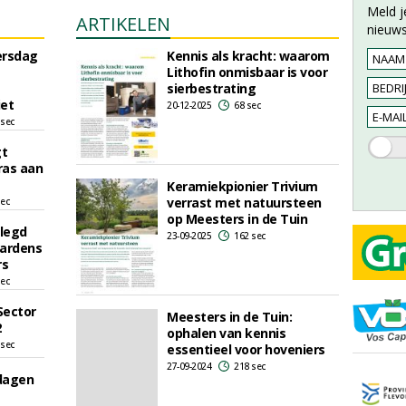
Meld j
ARTIKELEN
nieuws
ersdag
Kennis als kracht: waarom
Lithofin onmisbaar is voor
sierbestrating
iet
20-12-2025
68 sec
 sec
gt
ras aan
Keramiekpionier Trivium
verrast met natuursteen
sec
op Meesters in de Tuin
legd
23-09-2025
162 sec
Gardens
rs
sec
Sector
Meesters in de Tuin:
2
ophalen van kennis
 sec
essentieel voor hoveniers
27-09-2024
218 sec
dagen