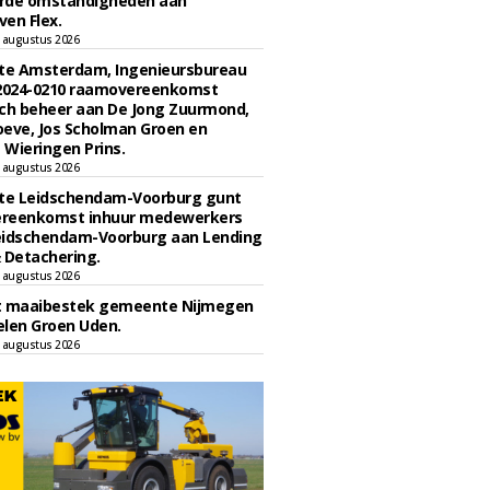
rde omstandigheden aan
en Flex.
 augustus 2026
e Amsterdam, Ingenieursbureau
 2024-0210 raamovereenkomst
ch beheer aan De Jong Zuurmond,
eve, Jos Scholman Groen en
Wieringen Prins.
 augustus 2026
e Leidschendam-Voorburg gunt
reenkomst inhuur medewerkers
eidschendam-Voorburg aan Lending
 Detachering.
 augustus 2026
t maaibestek gemeente Nijmegen
len Groen Uden.
 augustus 2026