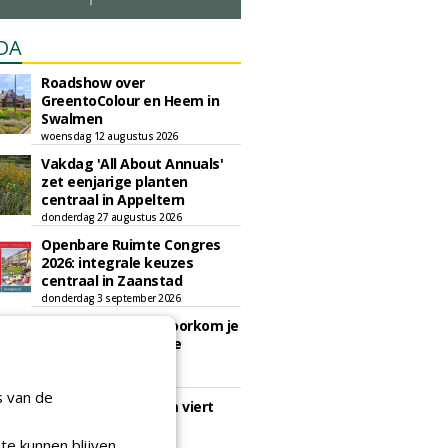
DA
Roadshow over
GreentoColour en Heem in
Swalmen
woensdag 12 augustus 2026
Vakdag 'All About Annuals'
zet eenjarige planten
centraal in Appeltern
donderdag 27 augustus 2026
Openbare Ruimte Congres
2026: integrale keuzes
centraal in Zaanstad
donderdag 3 september 2026
Lunchwebinar: zo voorkom je
dat natuurinclusieve
ambities stranden
dinsdag 8 september 2026
s van de
Rooftop Symposium viert
tien jaar duurzame
dakontwikkeling
te kunnen blijven