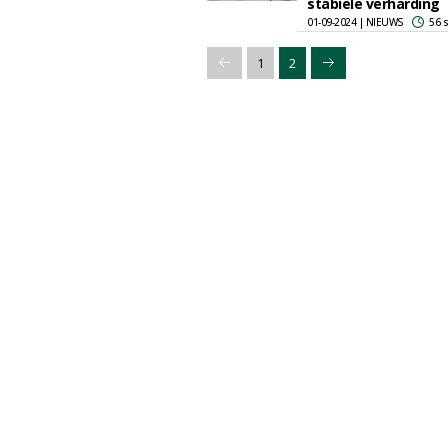
stabiele verharding
01-09-2024 | NIEUWS
56 
1
2