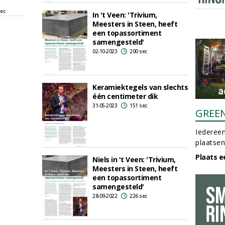
sec
In 't Veen: 'Trivium,
Meesters in Steen, heeft
een topassortiment
samengesteld'
02-10-2023
200 sec
Keramiektegels van slechts
één centimeter dik
31-05-2023
151 sec
GREE
Iedereen
plaatsen
Plaats e
Niels in 't Veen: 'Trivium,
Meesters in Steen, heeft
een topassortiment
samengesteld'
28-09-2022
226 sec