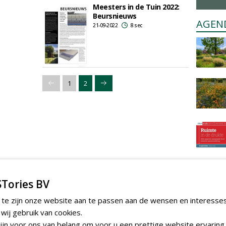
Meesters in de Tuin 2022:
Beursnieuws
AGEN
21-09-2022
8 sec
1
2
Tories BV
 te zijn onze website aan te passen aan de wensen en interesse
ij gebruik van cookies.
jn voor ons van belang om voor u een prettige website ervaring 