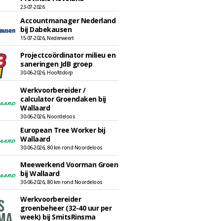
23-07-2026
Accountmanager Nederland
bij Dabekausen
15-07-2026, Nederweert
Projectcoördinator milieu en
saneringen JdB groep
30-06-2026, Hoofddorp
Werkvoorbereider /
calculator Groendaken bij
Wallaard
30-06-2026, Noordeloos
European Tree Worker bij
Wallaard
30-06-2026, 80 km rond Noordeloos
Meewerkend Voorman Groen
bij Wallaard
30-06-2026, 80 km rond Noordeloos
Werkvoorbereider
groenbeheer (32-40 uur per
week) bij SmitsRinsma