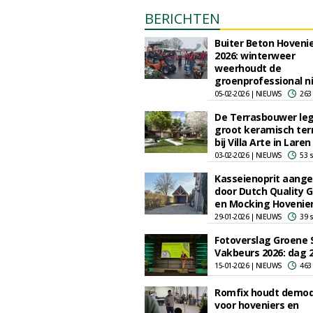
BERICHTEN
Buiter Beton Hoveni
2026: winterweer
weerhoudt de
groenprofessional n
05-02-2026 | NIEUWS
263
De Terrasbouwer le
groot keramisch ter
bij Villa Arte in Laren
03-02-2026 | NIEUWS
53 
Kasseienoprit aange
door Dutch Quality 
en Mocking Hovenie
29-01-2026 | NIEUWS
39 
Fotoverslag Groene 
Vakbeurs 2026: dag 
15-01-2026 | NIEUWS
463
Romfix houdt demo
voor hoveniers en