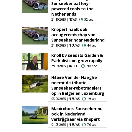
Sunseeker battery-
powered tools to the
Netherlands
21-10-2025 | NEWS
52 sec
Knopert haalt ook
accugereedschap van
Sunseeker naar Nederland
21-10-2025 | NIEUWS
44 sec
Knoll bv sees its Garden &
Park division grow rapidly
29-09-2025 | ARTICLE
207 sec
Hilaire Van der Haeghe
neemt distributie
Sunseeker-robotmaaiers
op in België en Luxemburg
03-06-2025 | NIEUWS
19 sec
Maairobots Sunseeker nu
ook in Nederland
verkrijgbaar via Knopert
01-05-2025 | NIEUWS
76 sec