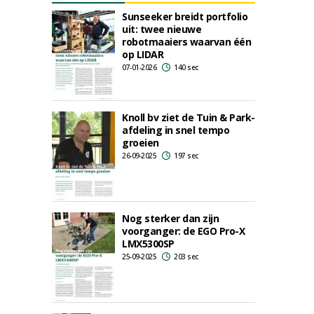
Sunseeker breidt portfolio
uit: twee nieuwe
robotmaaiers waarvan één
op LIDAR
07-01-2026
140 sec
Knoll bv ziet de Tuin & Park-
afdeling in snel tempo
groeien
26-09-2025
197 sec
Nog sterker dan zijn
voorganger: de EGO Pro-X
LMX5300SP
25-09-2025
203 sec