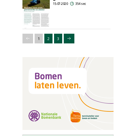
15-07-2020
354 sec
1
2
3