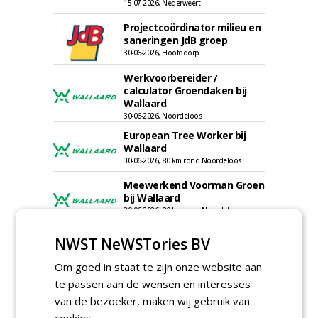
15-07-2026, Nederweert
Projectcoördinator milieu en
saneringen JdB groep
30-06-2026, Hoofddorp
Werkvoorbereider /
calculator Groendaken bij
Wallaard
30-06-2026, Noordeloos
European Tree Worker bij
Wallaard
30-06-2026, 80 km rond Noordeloos
Meewerkend Voorman Groen
bij Wallaard
30-06-2026, 80 km rond Noordeloos
Werkvoorbereider
NWST NeWSTories BV
groenbeheer (32-40 uur per
week) bij SmitsRinsma
Om goed in staat te zijn onze website aan
24-06-2026, Zutphen en op project locatie
te passen aan de wensen en interesses
Ervaren werkvoorbereider
van de bezoeker, maken wij gebruik van
(32-40 uur) bij SmitsRinsma
cookies.
24-06-2026, Zutphen