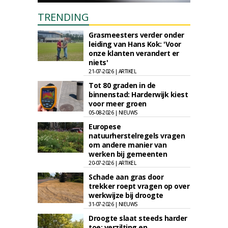
TRENDING
Grasmeesters verder onder
leiding van Hans Kok: 'Voor
onze klanten verandert er
niets'
21-07-2026 | ARTIKEL
Tot 80 graden in de
binnenstad: Harderwijk kiest
voor meer groen
05-08-2026 | NIEUWS
Europese
natuurherstelregels vragen
om andere manier van
werken bij gemeenten
20-07-2026 | ARTIKEL
Schade aan gras door
trekker roept vragen op over
werkwijze bij droogte
31-07-2026 | NIEUWS
Droogte slaat steeds harder
toe: verzilting en