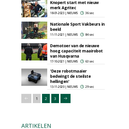
Knopert start met nieuw
merk Agritec
18-01-2023 | NIEUWS
36 sec
Nationale Sport Vakbeurs in
beeld
11-11-2021 | NIEUWS
84 sec
Demotoer van de nieuwe
hoog capaciteit maairobot
van Husqvarna
17-10-2021 | NIEUWS
63 sec
'Deze robotmaaier
bedwingt de steilste
hellingen'
13-11-2020 | NIEUWS
29 sec
1
2
3
ARTIKELEN