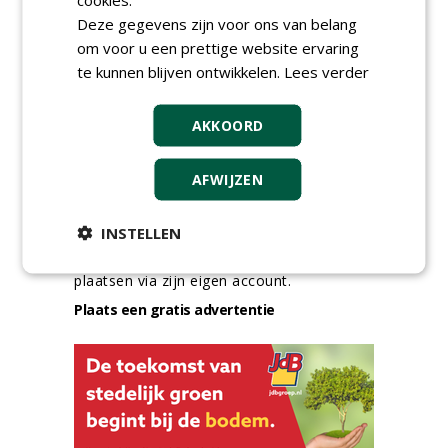
Deze gegevens zijn voor ons van belang
meer Groene Banen
om voor u een prettige website ervaring
te kunnen blijven ontwikkelen.
Lees verder
AKKOORD
AFWIJZEN
GREEN OUTLET
INSTELLEN
Iedereen kan gratis kleine advertenties
plaatsen via zijn eigen account.
Plaats een gratis advertentie