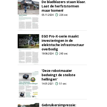
De bladblazers staan klaar.
Laat de herfststormen
maar komen!
05-11-2024
226 sec
EGO Pro-X-serie maakt
investeringen in de
elektrische infrastructuur
overbodig
18-06-2024
243 sec
'Deze robotmaaier
bedwingt de steilste
hellingen'
14-01-2021
51 sec
Gebruikersimpressie: