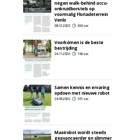
negen walk-behind accu-
onkruidborstels op
voormalig Floriadeterrein
Venlo
08-12-2020
650 sec
Voorkómen is de beste
bestrijding
26-11-2020
166 sec
Samen kennis en ervaring
opdoen met nieuwe robot
24-09-2020
301 sec
Maairobot wordt steeds
geavanceerder en slimmer