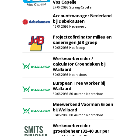
Vos Capelle
27-07-2026, Sprang-Capelle
Accountmanager Nederland
bij Dabekausen
15-07-2026, Nederweert
Projectcoördinator milieu en
saneringen JdB groep
30-06-2026, Hoofddorp
Werkvoorbereider /
calculator Groendaken bij
Wallaard
30-06-2026, Noordeloos
European Tree Worker bij
Wallaard
30-06-2026, 80 km rond Noordeloos
Meewerkend Voorman Groen
bij Wallaard
30-06-2026, 80 km rond Noordeloos
Werkvoorbereider
groenbeheer (32-40 uur per