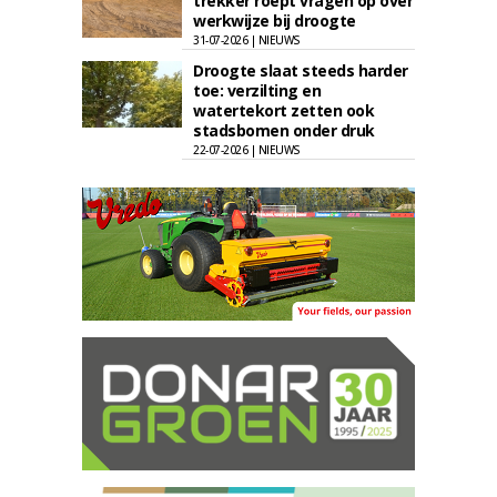
trekker roept vragen op over
werkwijze bij droogte
31-07-2026 | NIEUWS
Droogte slaat steeds harder
toe: verzilting en
watertekort zetten ook
stadsbomen onder druk
22-07-2026 | NIEUWS