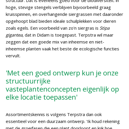
structuur. Dat is eveneens goed voor de biodiversiteit: in
hoge, stevige stengels verblijven bijvoorbeeld graag
kruisspinnen, en overhangende siergrassen met daaronder
opgehoopt blad bieden ideale schuilplekken voor dieren
zoals egels. Een voorbeeld van zo'n siergras is
Stipa
gigantea
, dat in Didam is toegepast. Terpstra wil maar
zeggen dat een goede mix van inheemse en niet-
inheemse planten vaak het beste de ecologische functies
vervult.
'Met een goed ontwerp kun je onze
structuurrijke
vasteplantenconcepten eigenlijk op
elke locatie toepassen'
Assortimentskennis is volgens Terpstra dan ook
essentieel voor een duurzaam ontwerp. 'Ik houd rekening
met de groeifasen die een plant doorloopt en kijk hoe