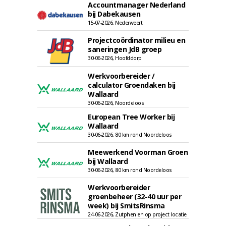
Accountmanager Nederland
bij Dabekausen
15-07-2026, Nederweert
Projectcoördinator milieu en
saneringen JdB groep
30-06-2026, Hoofddorp
Werkvoorbereider /
calculator Groendaken bij
Wallaard
30-06-2026, Noordeloos
European Tree Worker bij
Wallaard
30-06-2026, 80 km rond Noordeloos
Meewerkend Voorman Groen
bij Wallaard
30-06-2026, 80 km rond Noordeloos
Werkvoorbereider
groenbeheer (32-40 uur per
week) bij SmitsRinsma
24-06-2026, Zutphen en op project locatie