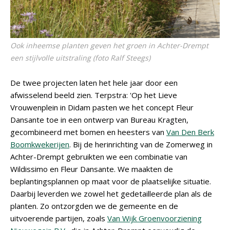
Ook inheemse planten geven het groen in Achter-Drempt
een stijlvolle uitstraling (foto Ralf Steegs)
De twee projecten laten het hele jaar door een
afwisselend beeld zien. Terpstra: 'Op het Lieve
Vrouwenplein in Didam pasten we het concept Fleur
Dansante toe in een ontwerp van Bureau Kragten,
gecombineerd met bomen en heesters van
Van Den Berk
Boomkwekerijen
. Bij de herinrichting van de Zomerweg in
Achter-Drempt gebruikten we een combinatie van
Wildissimo en Fleur Dansante. We maakten de
beplantingsplannen op maat voor de plaatselijke situatie.
Daarbij leverden we zowel het gedetailleerde plan als de
planten. Zo ontzorgden we de gemeente en de
uitvoerende partijen, zoals
Van Wijk Groenvoorziening