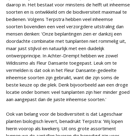
daarop in. Het bestaat voor minstens de helft uit inheemse
soorten en is ontwikkeld om de biodiversiteit maximaal te
bedienen. Volgens Terpstra hebben veel inheemse
soorten bovendien een veel verzorgdere uitstraling dan
mensen denken: 'Onze beplantingen zien er dankzij een
doordachte combinatie met tuinplanten niet rommelig uit,
maar juist stijlvol en natuurlijk met een duidelijk
ontwerpprincipe. In Achter-Drempt hebben we zowel
Wildissimo als Fleur Dansante toegepast. Leuk om te
vermelden is dat ook in het Fleur Dansante-gedeelte
inheemse soorten zijn gebruikt, want die zijn soms de
beste keuze op die plek. Denk bijvoorbeeld aan een droge
locatie onder bomen: veel tuinplanten zijn hier minder goed
aan aangepast dan de juiste inheemse soorten.'
Ook van belang voor de biodiversiteit is dat Lageschaar
planten biologisch levert, benadrukt Terpstra: 'Wij lopen
hierin voorop als kwekerij. Uit ons grote assortiment
kunnen we de aantallen leveren die benodigd zijn voor