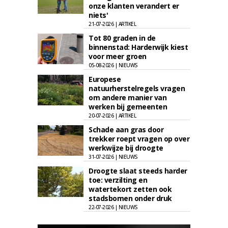
onze klanten verandert er
niets'
21-07-2026 | ARTIKEL
Tot 80 graden in de
binnenstad: Harderwijk kiest
voor meer groen
05-08-2026 | NIEUWS
Europese
natuurherstelregels vragen
om andere manier van
werken bij gemeenten
20-07-2026 | ARTIKEL
Schade aan gras door
trekker roept vragen op over
werkwijze bij droogte
31-07-2026 | NIEUWS
Droogte slaat steeds harder
toe: verzilting en
watertekort zetten ook
stadsbomen onder druk
22-07-2026 | NIEUWS