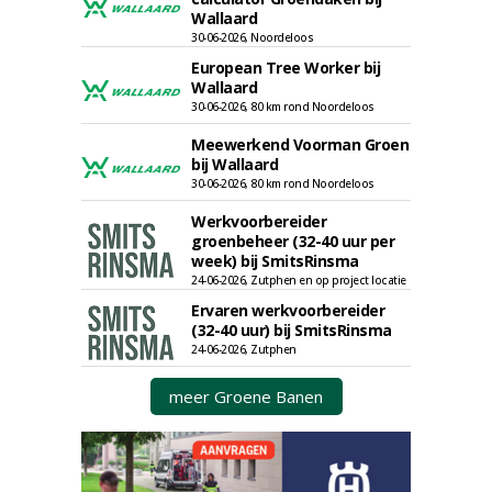
Wallaard
30-06-2026, Noordeloos
European Tree Worker bij
Wallaard
30-06-2026, 80 km rond Noordeloos
Meewerkend Voorman Groen
bij Wallaard
30-06-2026, 80 km rond Noordeloos
Werkvoorbereider
groenbeheer (32-40 uur per
week) bij SmitsRinsma
24-06-2026, Zutphen en op project locatie
Ervaren werkvoorbereider
(32-40 uur) bij SmitsRinsma
24-06-2026, Zutphen
meer Groene Banen