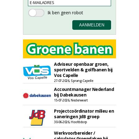
Adviseur openbaar groen,
sportvelden & golfbanen bij
Vos Capelle
27-07-2026, Sprang-Capelle
Accountmanager Nederland
bij Dabekausen
15-07-2026, Nederweert
Projectcoördinator milieu en
saneringen JdB groep
30-06-2026, Hoofddorp
Werkvoorbereider /
calculator Groendaken bij