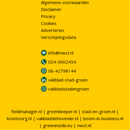
Algemene voorwaarden
Disclaimer
Privacy
Cookies
Adverteren
Verschijningsdata
info@nwst.nl
024-3602454
06-42798144
vakblad-stad-groen
vakbladstadengroen
fieldmanager.nl
|
greenkeeper.nl
|
stad-en-groen.nl
|
boomzorg.nl
|
vakbladdehovenier.nl
|
boom-in-business.nl
|
greeninside.eu
|
nwst.nl