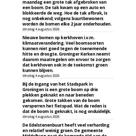
maandag een grote tak afgebroken van
een boom. De tak kwam op een auto en
blokkeerde de weg. Hoe de tak afbrak, is
nog onbekend; volgens buurtbewoners
worden de bomen elke 2 jaar onderhouden.
dinsdag 4 augustus 2026
Nieuwe bomen op kerkhoven i.v.m.
klimaatverandering. Veel boomsoorten
kunnen niet goed tegen de toenemende
hitte en droogte. Groninger Kerken neemt
daarom maatregelen om ervoor te zorgen
dat kerkhoven ook in de toekomst groen
kunnen blijven.
dinsdag 4 augustus 2026
Bij de ingang van het Stadspark in
Groningen is een grote boom op drie
plekken geknakt en naar beneden
gekomen. Grote takken van de boom
versperren het fietspad. Wat de reden is
dat de boom is geknakt, is nog onduidelijk.
dinsdag 4 augustus 2026
De Edelstenenbuurt heeft veel verharding
en relatief weinig groen. De gemeente
Middelburg gaat de komende tijd aan de