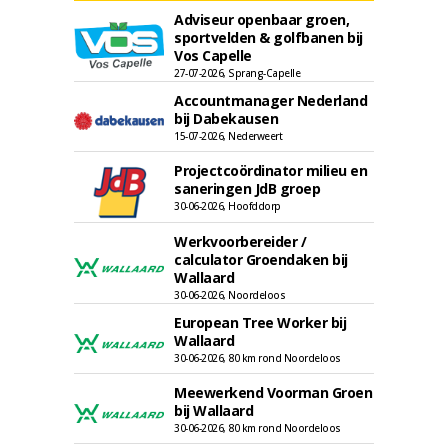
Adviseur openbaar groen,
sportvelden & golfbanen bij
Vos Capelle
27-07-2026, Sprang-Capelle
Accountmanager Nederland
bij Dabekausen
15-07-2026, Nederweert
Projectcoördinator milieu en
saneringen JdB groep
30-06-2026, Hoofddorp
Werkvoorbereider /
calculator Groendaken bij
Wallaard
30-06-2026, Noordeloos
European Tree Worker bij
Wallaard
30-06-2026, 80 km rond Noordeloos
Meewerkend Voorman Groen
bij Wallaard
30-06-2026, 80 km rond Noordeloos