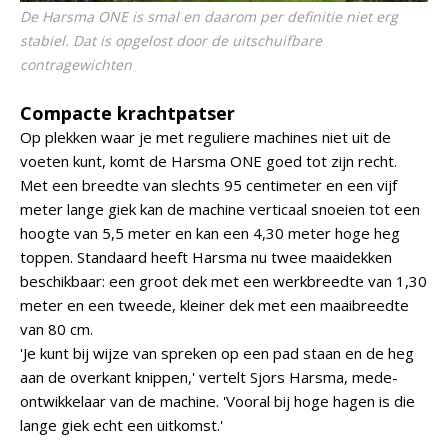
De Harsma ONE is smal en daarom per definitie niet erg
stabiel. Dat is opgelost door de uitschuifbare
contragewichten
Compacte krachtpatser
Op plekken waar je met reguliere machines niet uit de
voeten kunt, komt de Harsma ONE goed tot zijn recht.
Met een breedte van slechts 95 centimeter en een vijf
meter lange giek kan de machine verticaal snoeien tot een
hoogte van 5,5 meter en kan een 4,30 meter hoge heg
toppen. Standaard heeft Harsma nu twee maaidekken
beschikbaar: een groot dek met een werkbreedte van 1,30
meter en een tweede, kleiner dek met een maaibreedte
van 80 cm.
'Je kunt bij wijze van spreken op een pad staan en de heg
aan de overkant knippen,' vertelt Sjors Harsma, mede-
ontwikkelaar van de machine. 'Vooral bij hoge hagen is die
lange giek echt een uitkomst.'