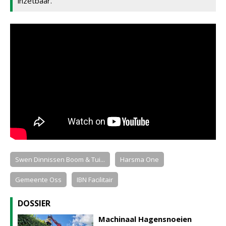
inzetbaar.'
Swen Dinnissen Boom & Tui...
Harsma One
Gemeente Oss
IBN Facilitair
DOSSIER
Machinaal Hagensnoeien