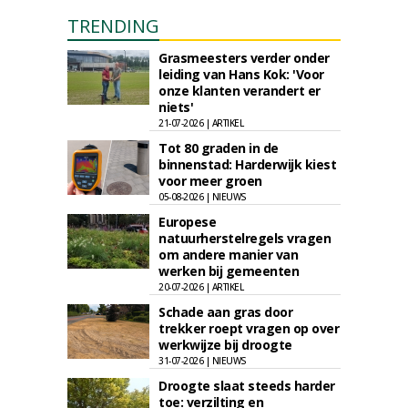
TRENDING
Grasmeesters verder onder
leiding van Hans Kok: 'Voor
onze klanten verandert er
niets'
21-07-2026 | ARTIKEL
Tot 80 graden in de
binnenstad: Harderwijk kiest
voor meer groen
05-08-2026 | NIEUWS
Europese
natuurherstelregels vragen
om andere manier van
werken bij gemeenten
20-07-2026 | ARTIKEL
Schade aan gras door
trekker roept vragen op over
werkwijze bij droogte
31-07-2026 | NIEUWS
Droogte slaat steeds harder
toe: verzilting en