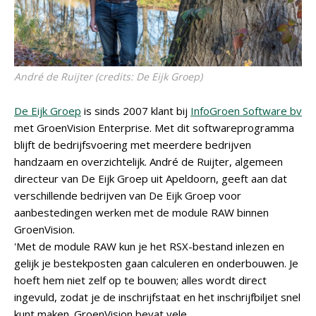
André de Ruijter (credits: De Eijk Groep)
De Eijk Groep
is sinds 2007 klant bij
InfoGroen Software bv
met GroenVision Enterprise. Met dit softwareprogramma
blijft de bedrijfsvoering met meerdere bedrijven
handzaam en overzichtelijk. André de Ruijter, algemeen
directeur van De Eijk Groep uit Apeldoorn, geeft aan dat
verschillende bedrijven van De Eijk Groep voor
aanbestedingen werken met de module RAW binnen
GroenVision.
'Met de module RAW kun je het RSX-bestand inlezen en
gelijk je bestekposten gaan calculeren en onderbouwen. Je
hoeft hem niet zelf op te bouwen; alles wordt direct
ingevuld, zodat je de inschrijfstaat en het inschrijfbiljet snel
kunt maken. GroenVision bevat vele