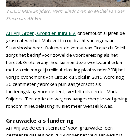
V.l.n.r.: Mark Snijders, Harm Eindhoven en Michel van der
Stoep van AH Vrij
AH Vrij Groen, Grond en Infra B.V.
onderhoudt al jaren de
grasmat van het Malieveld in opdracht van eigenaar
Staatsbosbeheer. Ook met de komst van Cirque du Soleil
zorgt het bedrijf voor zowel de voorbereiding als het
herstel. Grote vraag: hoe kunnen deze werkzaamheden
met zo min mogelijk milieubelasting plaatsvinden? 'Bij het
vorige evenement van Cirque du Soleil in 2019 werd nog
30 centimeter gebroken puin aangebracht als
funderingslaag voor de tent,' vertelt uitvoerder Mark
Snijders. 'Een optie die wegens aangescherpte wetgeving
rondom milieubelasting nu niet meer wenselijk was.'
Grauwacke als fundering
AH Vrij stelde een alternatief voor: grauwacke, een
gesteente dat al sinds 2019 onder het veld aanwezig is.