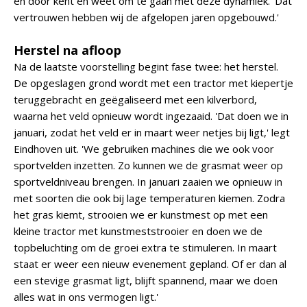
en door kent en weet om te gaan met deze dynamiek. 'Dat
vertrouwen hebben wij de afgelopen jaren opgebouwd.'
Herstel na afloop
Na de laatste voorstelling begint fase twee: het herstel.
De opgeslagen grond wordt met een tractor met kiepertje
teruggebracht en geëgaliseerd met een kilverbord,
waarna het veld opnieuw wordt ingezaaid. 'Dat doen we in
januari, zodat het veld er in maart weer netjes bij ligt,' legt
Eindhoven uit. 'We gebruiken machines die we ook voor
sportvelden inzetten. Zo kunnen we de grasmat weer op
sportveldniveau brengen. In januari zaaien we opnieuw in
met soorten die ook bij lage temperaturen kiemen. Zodra
het gras kiemt, strooien we er kunstmest op met een
kleine tractor met kunstmeststrooier en doen we de
topbeluchting om de groei extra te stimuleren. In maart
staat er weer een nieuw evenement gepland. Of er dan al
een stevige grasmat ligt, blijft spannend, maar we doen
alles wat in ons vermogen ligt.'