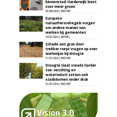
binnenstad: Harderwijk kiest
voor meer groen
05-08-2026 | NIEUWS
Europese
natuurherstelregels vragen
om andere manier van
werken bij gemeenten
20-07-2026 | ARTIKEL
Schade aan gras door
trekker roept vragen op over
werkwijze bij droogte
31-07-2026 | NIEUWS
Droogte slaat steeds harder
toe: verzilting en
watertekort zetten ook
stadsbomen onder druk
22-07-2026 | NIEUWS