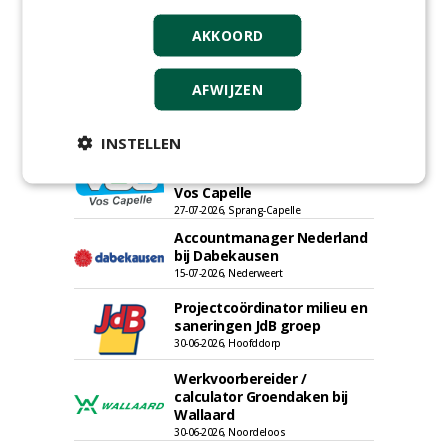
AKKOORD
AFWIJZEN
INSTELLEN
Adviseur openbaar groen,
sportvelden & golfbanen bij
Vos Capelle
27-07-2026, Sprang-Capelle
Accountmanager Nederland
bij Dabekausen
15-07-2026, Nederweert
Projectcoördinator milieu en
saneringen JdB groep
30-06-2026, Hoofddorp
Werkvoorbereider /
calculator Groendaken bij
Wallaard
30-06-2026, Noordeloos