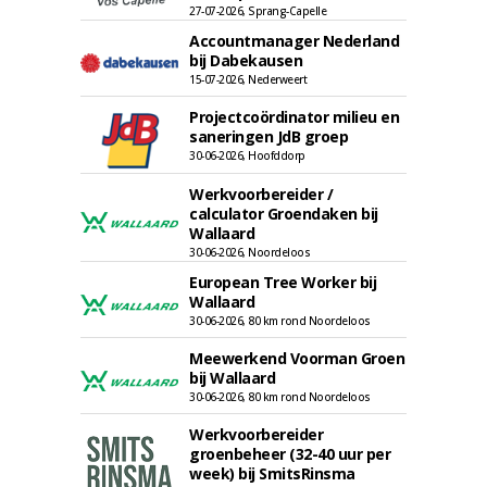
27-07-2026, Sprang-Capelle
Accountmanager Nederland
bij Dabekausen
15-07-2026, Nederweert
Projectcoördinator milieu en
saneringen JdB groep
30-06-2026, Hoofddorp
Werkvoorbereider /
calculator Groendaken bij
Wallaard
30-06-2026, Noordeloos
European Tree Worker bij
Wallaard
30-06-2026, 80 km rond Noordeloos
Meewerkend Voorman Groen
bij Wallaard
30-06-2026, 80 km rond Noordeloos
Werkvoorbereider
groenbeheer (32-40 uur per
week) bij SmitsRinsma