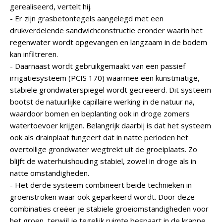
gerealiseerd, vertelt hij.
- Er zijn grasbetontegels aangelegd met een
drukverdelende sandwichconstructie eronder waarin het
regenwater wordt opgevangen en langzaam in de bodem
kan infiltreren.
- Daarnaast wordt gebruikgemaakt van een passief
irrigatiesysteem (PCIS 170) waarmee een kunstmatige,
stabiele grondwaterspiegel wordt gecreëerd. Dit systeem
bootst de natuurlijke capillaire werking in de natuur na,
waardoor bomen en beplanting ook in droge zomers
watertoevoer krijgen. Belangrijk daarbij is dat het systeem
ook als drainplaat fungeert dat in natte perioden het
overtollige grondwater wegtrekt uit de groeiplaats. Zo
blijft de waterhuishouding stabiel, zowel in droge als in
natte omstandigheden.
- Het derde systeem combineert beide technieken in
groenstroken waar ook geparkeerd wordt. Door deze
combinaties creëer je stabiele groeiomstandigheden voor
het groen, terwijl je tegelijk ruimte bespaart in de krappe