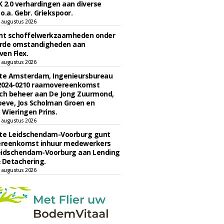
 2.0 verhardingen aan diverse
 o.a. Gebr. Griekspoor.
 augustus 2026
unt schoffelwerkzaamheden onder
rde omstandigheden aan
en Flex.
 augustus 2026
e Amsterdam, Ingenieursbureau
 2024-0210 raamovereenkomst
ch beheer aan De Jong Zuurmond,
eve, Jos Scholman Groen en
Wieringen Prins.
 augustus 2026
e Leidschendam-Voorburg gunt
reenkomst inhuur medewerkers
eidschendam-Voorburg aan Lending
 Detachering.
 augustus 2026