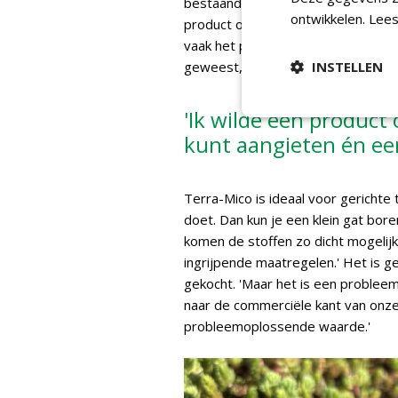
bestaande tuin waar al beplanting in
ontwikkelen.
Lees
product ontwikkelen dat je eenvoud
vaak het probleem met micro-organ
geweest, maar het is gelukt.'
INSTELLEN
'Ik wilde een product
kunt aangieten én een 
Terra-Mico is ideaal voor gerichte 
doet. Dan kun je een klein gat bo
komen de stoffen zo dicht mogelij
ingrijpende maatregelen.' Het is 
gekocht. 'Maar het is een probleem
naar de commerciële kant van onze
probleemoplossende waarde.'