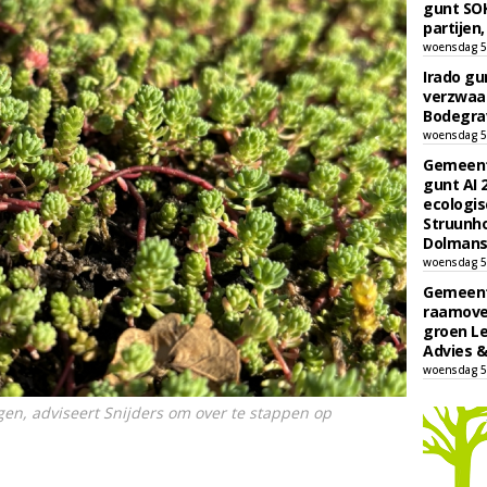
gunt SOK
partijen,
woensdag 5
Irado g
verzwaa
Bodegrav
woensdag 5
Gemeent
gunt AI
ecologis
Struunho
Dolmans 
woensdag 5
Gemeent
raamove
groen L
Advies &
woensdag 5
en, adviseert Snijders om over te stappen op