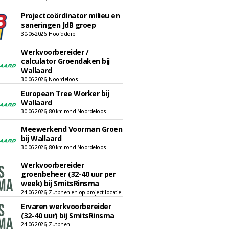
Projectcoördinator milieu en
saneringen JdB groep
30-06-2026, Hoofddorp
Werkvoorbereider /
calculator Groendaken bij
Wallaard
30-06-2026, Noordeloos
European Tree Worker bij
Wallaard
30-06-2026, 80 km rond Noordeloos
Meewerkend Voorman Groen
bij Wallaard
30-06-2026, 80 km rond Noordeloos
Werkvoorbereider
groenbeheer (32-40 uur per
week) bij SmitsRinsma
24-06-2026, Zutphen en op project locatie
Ervaren werkvoorbereider
(32-40 uur) bij SmitsRinsma
24-06-2026, Zutphen