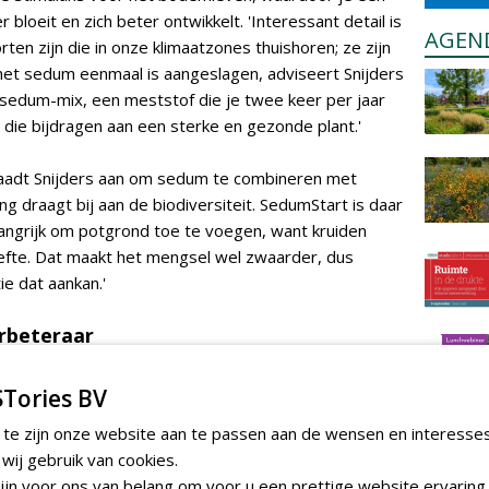
bloeit en zich beter ontwikkelt. 'Interessant detail is
AGEN
en zijn die in onze klimaatzones thuishoren; ze zijn
s het sedum eenmaal is aangeslagen, adviseert Snijders
sedum-mix, een meststof die je twee keer per jaar
 die bijdragen aan een sterke en gezonde plant.'
aadt Snijders aan om sedum te combineren met
ng draagt bij aan de biodiversiteit. SedumStart is daar
langrijk om potgrond toe te voegen, want kruiden
fte. Dat maakt het mengsel wel zwaarder, dus
ie dat aankan.'
rbeteraar
nogreen dit jaar nog een innovatie: Terra-Mico, een
ro-organismen. 'Dit is een vloeibaar alternatief voor
Tories BV
rrelvormige BioBodem. Terra-Mico bevat een mix van
 te zijn onze website aan te passen aan de wensen en interesse
de ontwikkeling van wortels te stimuleren. Dit
ij gebruik van cookies.
werken, anders heeft het geen zin. Dat is in een
jn voor ons van belang om voor u een prettige website ervaring 