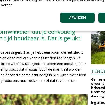
 staat wat lastig,' vertelt Snijders. 'Ik wilde een
 verder
ig kunt aangieten én een tijd houdbaar is, want dat is
ismen. We zijn jaren met de ontwikkeling ervan bezig
AFWIJZEN
 ontwikkelen dat je eenvoudig
tijd houdbaar is. Dat is gelukt'
toepassingen. 'Stel, je hebt een boom die het slecht
ren en deze mix van voedingsstoffen toevoegen. Zo
k bij de wortels. Dat geeft de boom een boost zonder
geen product dat massaal door de markt zal worden
TEND
oplosser die soms echt nodig is. We kijken niet alleen
Gemeent
 producten, maar ook naar het nut ervan en de
onderhou
bebouwi
Boomrooi
donderdag 
Ingenie