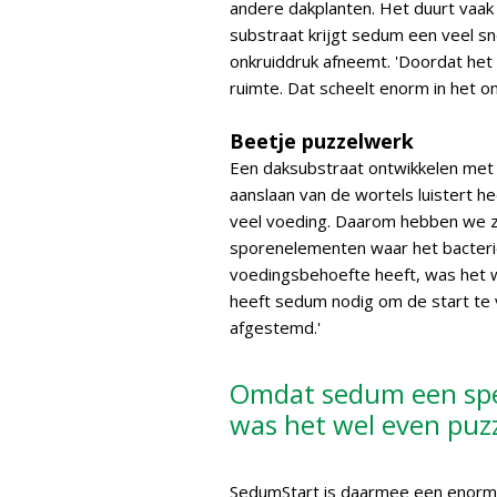
andere dakplanten. Het duurt vaak
substraat krijgt sedum een veel sn
onkruiddruk afneemt. 'Doordat het 
ruimte. Dat scheelt enorm in het o
Beetje puzzelwerk
Een daksubstraat ontwikkelen met 
aanslaan van de wortels luistert hee
veel voeding. Daarom hebben we z
sporenelementen waar het bacteri
voedingsbehoefte heeft, was het w
heeft sedum nodig om de start te
afgestemd.'
Omdat sedum een spec
was het wel even puz
SedumStart is daarmee een enorme