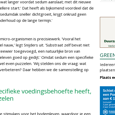
 wat langer voordat sedum aanslaat; met dit nieuwe
ellere start.' Dat heeft als bijkomend voordeel dat de
sedumdak sneller dichtgroeit, krijgt onkruid geen
nderhoud op de lange termijn.'
micro-organismen is precisiewerk. 'Vooral het
l nauw,' legt Snijders uit. 'Substraat zelf bevat niet
eewier toegevoegd, een natuurlijke bron van
GREE
eleven goed op gedijt.' Omdat sedum een specifieke
el even puzzelen. 'Wij stelden ons de vraag: wat
Iedereen
 verbeteren? Daar hebben we de samenstelling op
plaatsen
Plaats e
ifieke voedingsbehoefte heeft,
zelen
 stimulans voor het bodemleven, waardoor je een