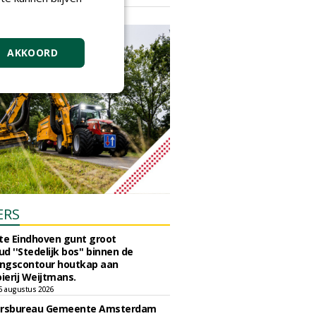
vrijdag 18 september 2026
AKKOORD
ERS
e Eindhoven gunt groot
d ''Stedelijk bos'' binnen de
ngscontour houtkap aan
erij Weijtmans.
6 augustus 2026
ursbureau Gemeente Amsterdam