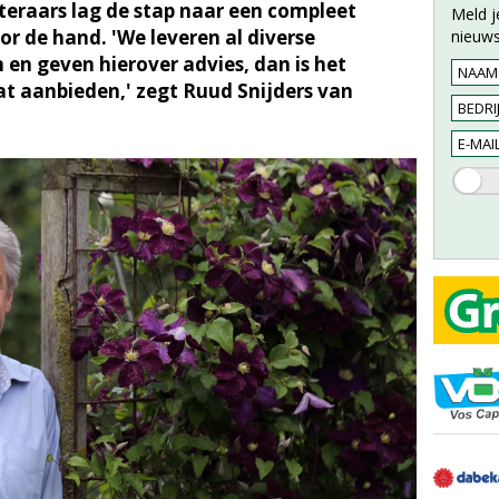
eraars lag de stap naar een compleet
Meld j
 de hand. 'We leveren al diverse
nieuws
n geven hierover advies, dan is het
at aanbieden,' zegt Ruud Snijders van