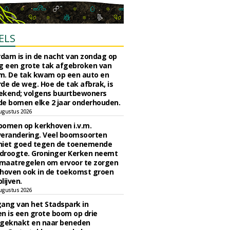
ELS
rdam is in de nacht van zondag op
 een grote tak afgebroken van
m. De tak kwam op een auto en
de de weg. Hoe de tak afbrak, is
ekend; volgens buurtbewoners
e bomen elke 2 jaar onderhouden.
ugustus 2026
bomen op kerkhoven i.v.m.
verandering. Veel boomsoorten
niet goed tegen de toenemende
 droogte. Groninger Kerken neemt
maatregelen om ervoor te zorgen
hoven ook in de toekomst groen
lijven.
ugustus 2026
ngang van het Stadspark in
n is een grote boom op drie
 geknakt en naar beneden