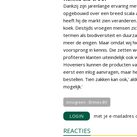
Dankzij zijn jarenlange ervaring m
opgebouwd over een breed scala aa
heeft hij de markt zien veranderen.
koek. Destijds vroegen mensen zich 
termen als biodiversiteit en duurz
meer de enigen. Maar omdat wij hie
voorsprong in kennis. Die zetten 
profiteren klanten uiteindelijk ook 
Hoveniers kunnen de producten van
eerst een inlog aanvragen, maar het
bestellen. Tien zakken kan ook,' al
mogelijk.'
Innogreen - Brimex BV
LOGIN
met je e-mailadres o
REACTIES