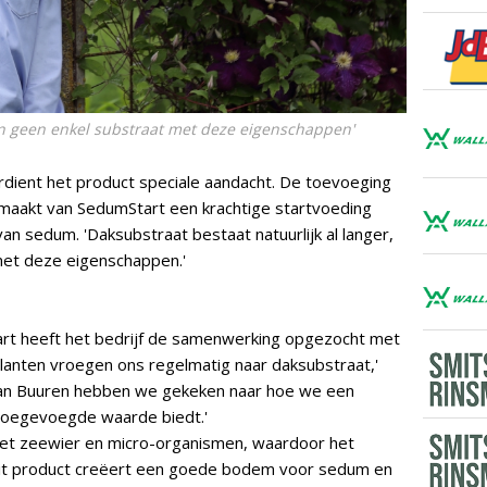
en geen enkel substraat met deze eigenschappen'
rdient het product speciale aandacht. De toevoeging
maakt van SedumStart een krachtige startvoeding
an sedum. 'Daksubstraat bestaat natuurlijk al langer,
met deze eigenschappen.'
art heeft het bedrijf de samenwerking opgezocht met
Klanten vroegen ons regelmatig naar daksubstraat,'
 van Buuren hebben we gekeken naar hoe we een
toegevoegde waarde biedt.'
 met zeewier en micro-organismen, waardoor het
'Dit product creëert een goede bodem voor sedum en