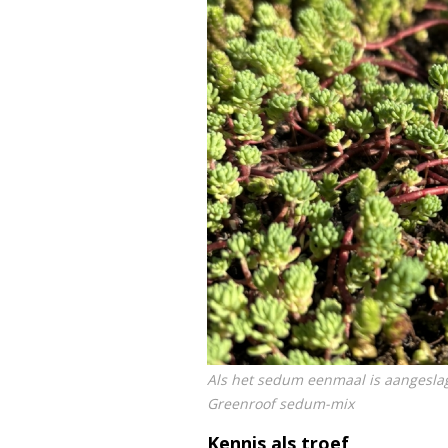
Als het sedum eenmaal is aangeslag
Greenroof sedum-mix
Kennis als troef