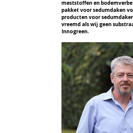
meststoffen en bodemverbet
pakket voor sedumdaken voor
producten voor sedumdaken e
vreemd als wij geen substra
Innogreen.