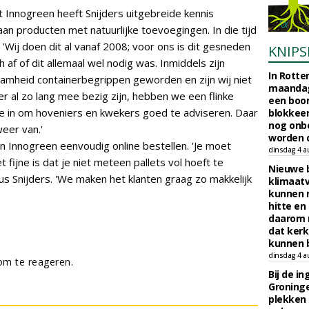
et Innogreen heeft Snijders uitgebreide kennis
n producten met natuurlijke toevoegingen. In die tijd
 'Wij doen dit al vanaf 2008; voor ons is dit gesneden
KNIPS
af of dit allemaal wel nodig was. Inmiddels zijn
In Rotte
aamheid containerbegrippen geworden en zijn wij niet
maandag
r al zo lang mee bezig zijn, hebben we een flinke
een boo
we in om hoveniers en kwekers goed te adviseren. Daar
blokkeer
nog onb
weer van.'
worden d
 Innogreen eenvoudig online bestellen. 'Je moet
dinsdag 4 a
 fijne is dat je niet meteen pallets vol hoeft te
Nieuwe 
dus Snijders. 'We maken het klanten graag zo makkelijk
klimaat
kunnen 
hitte en
daarom 
dat kerk
kunnen b
dinsdag 4 a
m te reageren.
Bij de i
Groninge
plekken