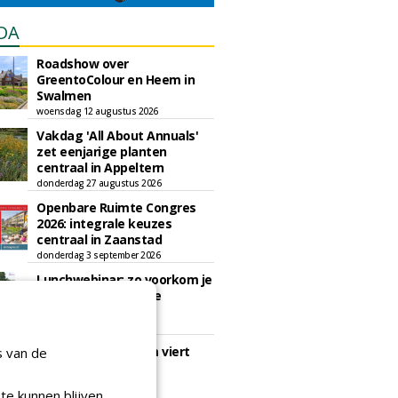
DA
Roadshow over
GreentoColour en Heem in
Swalmen
woensdag 12 augustus 2026
Vakdag 'All About Annuals'
zet eenjarige planten
centraal in Appeltern
donderdag 27 augustus 2026
Openbare Ruimte Congres
2026: integrale keuzes
centraal in Zaanstad
donderdag 3 september 2026
Lunchwebinar: zo voorkom je
dat natuurinclusieve
ambities stranden
dinsdag 8 september 2026
Rooftop Symposium viert
s van de
tien jaar duurzame
dakontwikkeling
te kunnen blijven