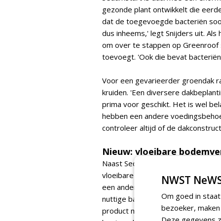
gezonde plant ontwikkelt die eerder 
dat de toegevoegde bacteriën soort
dus inheems,' legt Snijders uit. Al
om over te stappen op Greenroof 
toevoegt. 'Ook die bevat bacteriën
Voor een gevarieerder groendak r
kruiden. 'Een diversere dakbeplanti
prima voor geschikt. Het is wel be
hebben een andere voedingsbehoe
controleer altijd of de dakconstruct
Nieuw: vloeibare bodemve
Naast SedumStart introduceerde In
vloeibare bodemverbeteraar met mic
NWST NeWS
een ander product van ons, de ko
Om goed in staat
nuttige bacteriën en schimmels om 
bezoeker, maken w
product moet je wel door de grond 
Deze gegevens zi