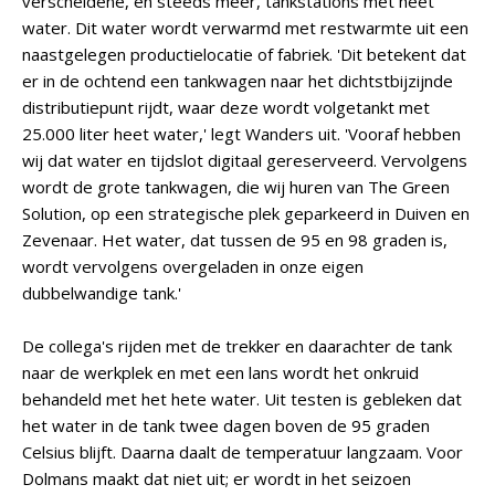
verscheidene, en steeds meer, tankstations met heet
water. Dit water wordt verwarmd met restwarmte uit een
naastgelegen productielocatie of fabriek. 'Dit betekent dat
er in de ochtend een tankwagen naar het dichtstbijzijnde
distributiepunt rijdt, waar deze wordt volgetankt met
25.000 liter heet water,' legt Wanders uit. 'Vooraf hebben
wij dat water en tijdslot digitaal gereserveerd. Vervolgens
wordt de grote tankwagen, die wij huren van The Green
Solution, op een strategische plek geparkeerd in Duiven en
Zevenaar. Het water, dat tussen de 95 en 98 graden is,
wordt vervolgens overgeladen in onze eigen
dubbelwandige tank.'
De collega's rijden met de trekker en daarachter de tank
naar de werkplek en met een lans wordt het onkruid
behandeld met het hete water. Uit testen is gebleken dat
het water in de tank twee dagen boven de 95 graden
Celsius blijft. Daarna daalt de temperatuur langzaam. Voor
Dolmans maakt dat niet uit; er wordt in het seizoen