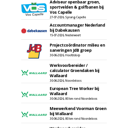
Adviseur openbaar groen,
sportvelden & golfbanen bij
Vos Capelle
27-07-2026, Sprang-Capelle
Accountmanager Nederland
bij Dabekausen
15-07-2026, Nederweert
Projectcoördinator milieu en
saneringen JdB groep
30-06-2026, Hoofddorp
Werkvoorbereider /
calculator Groendaken bij
Wallaard
30-06-2026, Noordeloos
European Tree Worker bij
Wallaard
30-06-2026, 80 km rond Noordeloos
Meewerkend Voorman Groen
bij Wallaard
30-06-2026, 80 km rond Noordeloos