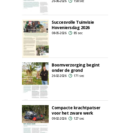
26-06-2026
158 sec
Succesvolle Tuinvisie
Hoveniersdag 2026
08-05-2026
85 sec
Boomverzorging begint
onder de grond
26-02-2026
171 sec
Compacte krachtpatser
voor het zware werk
09-02-2026
127 sec