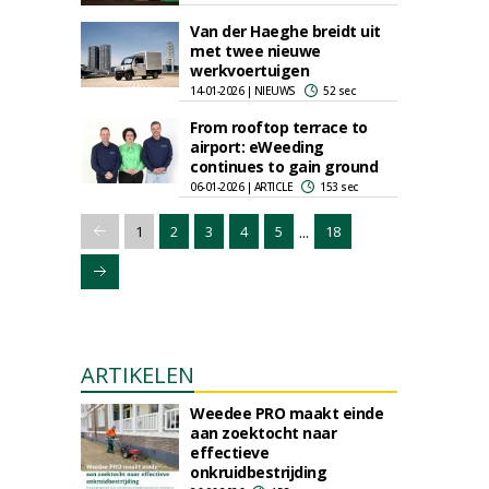
Van der Haeghe breidt uit
met twee nieuwe
werkvoertuigen
14-01-2026 | NIEUWS
52 sec
From rooftop terrace to
airport: eWeeding
continues to gain ground
06-01-2026 | ARTICLE
153 sec
...
1
2
3
4
5
18
ARTIKELEN
Weedee PRO maakt einde
aan zoektocht naar
effectieve
onkruidbestrijding