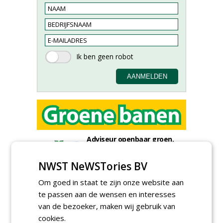
Adviseur openbaar groen,
sportvelden & golfbanen bij
Vos Capelle
NWST NeWSTories BV
27-07-2026, Sprang-Capelle
Accountmanager Nederland
Om goed in staat te zijn onze website aan
bij Dabekausen
te passen aan de wensen en interesses
15-07-2026, Nederweert
van de bezoeker, maken wij gebruik van
Projectcoördinator milieu en
cookies.