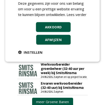
saneringen JdB groep
Deze gegevens zijn voor ons van belang
30-06-2026, Hoofddorp
om voor u een prettige website ervaring
Werkvoorbereider /
te kunnen blijven ontwikkelen.
Lees verder
calculator Groendaken bij
Wallaard
30-06-2026, Noordeloos
AKKOORD
European Tree Worker bij
Wallaard
AFWIJZEN
30-06-2026, 80 km rond Noordeloos
Meewerkend Voorman Groen
INSTELLEN
bij Wallaard
30-06-2026, 80 km rond Noordeloos
Werkvoorbereider
groenbeheer (32-40 uur per
week) bij SmitsRinsma
24-06-2026, Zutphen en op project locatie
Ervaren werkvoorbereider
(32-40 uur) bij SmitsRinsma
24-06-2026, Zutphen
meer Groene Banen