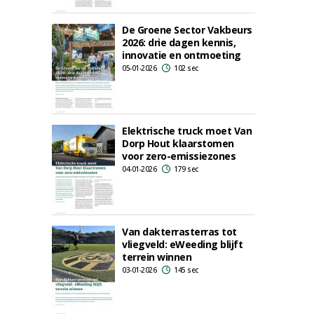
De Groene Sector Vakbeurs
2026: drie dagen kennis,
innovatie en ontmoeting
05-01-2026
102 sec
Elektrische truck moet Van
Dorp Hout klaarstomen
voor zero-emissiezones
04-01-2026
179 sec
Van dakterrasterras tot
vliegveld: eWeeding blijft
terrein winnen
03-01-2026
145 sec