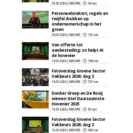
25-02-2026 | NIEUWS
44 sec
Personeelstekort, regels en
twijfel drukken op
ondernemerschap in het
groen
20-01-2026 | NIEUWS
155 sec
Van offerte tot
aanbesteding: zo helpt AI
de hovenier
19-01-2026 | NIEUWS
169 sec
Fotoverslag Groene Sector
Vakbeurs 2026: dag 3
16-01-2026 | NIEUWS
727 sec
Donker Groep en De Rooij
winnen titel Duurzaamste
Hovenier 2025
15-01-2026 | NIEUWS
65 sec
Fotoverslag Groene Sector
Vakbeurs 2026: dag 2
15-01-2026 | NIEUWS
463 sec