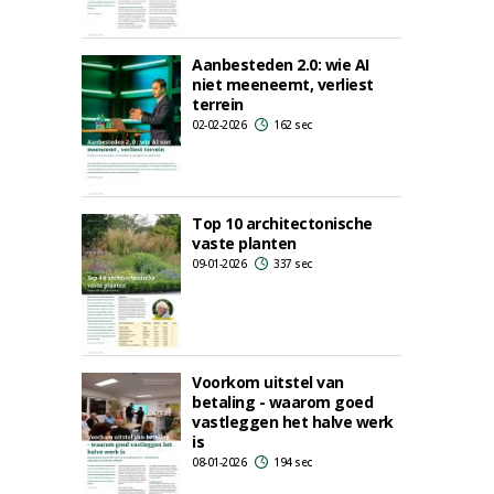
Aanbesteden 2.0: wie AI
niet meeneemt, verliest
terrein
02-02-2026
162 sec
Top 10 architectonische
vaste planten
09-01-2026
337 sec
Voorkom uitstel van
betaling - waarom goed
vastleggen het halve werk
is
08-01-2026
194 sec