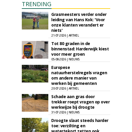
TRENDING
Grasmeesters verder onder
leiding van Hans Kok: 'Voor
onze klanten verandert er
niets'
21-07-2026 | ARTIKEL
Tot 80 graden in de
binnenstad: Harderwijk kiest
voor meer groen
05-08-2026 | NIEUWS
Europese
natuurherstelregels vragen
om andere manier van
werken bij gemeenten
20-07-2026 | ARTIKEL
Schade aan gras door
trekker roept vragen op over
werkwijze bij droogte
31-07-2026 | NIEUWS
Droogte slaat steeds harder
toe: verzilting en
watertekort zetten ook