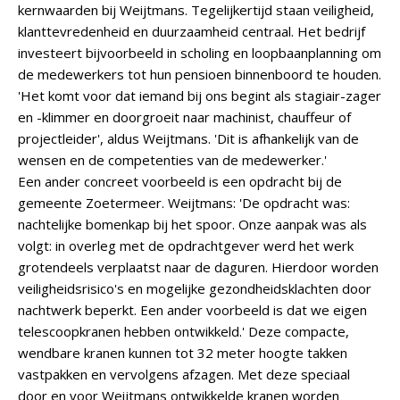
kernwaarden bij Weijtmans. Tegelijkertijd staan veiligheid,
klanttevredenheid en duurzaamheid centraal. Het bedrijf
investeert bijvoorbeeld in scholing en loopbaanplanning om
de medewerkers tot hun pensioen binnenboord te houden.
'Het komt voor dat iemand bij ons begint als stagiair-zager
en -klimmer en doorgroeit naar machinist, chauffeur of
projectleider', aldus Weijtmans. 'Dit is afhankelijk van de
wensen en de competenties van de medewerker.'
Een ander concreet voorbeeld is een opdracht bij de
gemeente Zoetermeer. Weijtmans: 'De opdracht was:
nachtelijke bomenkap bij het spoor. Onze aanpak was als
volgt: in overleg met de opdrachtgever werd het werk
grotendeels verplaatst naar de daguren. Hierdoor worden
veiligheidsrisico's en mogelijke gezondheidsklachten door
nachtwerk beperkt. Een ander voorbeeld is dat we eigen
telescoopkranen hebben ontwikkeld.' Deze compacte,
wendbare kranen kunnen tot 32 meter hoogte takken
vastpakken en vervolgens afzagen. Met deze speciaal
door en voor Weijtmans ontwikkelde kranen worden