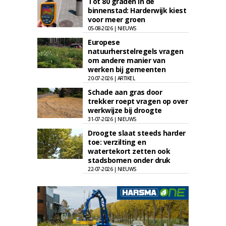
Tot 80 graden in de
binnenstad: Harderwijk kiest
voor meer groen
05-08-2026 | NIEUWS
Europese
natuurherstelregels vragen
om andere manier van
werken bij gemeenten
20-07-2026 | ARTIKEL
Schade aan gras door
trekker roept vragen op over
werkwijze bij droogte
31-07-2026 | NIEUWS
Droogte slaat steeds harder
toe: verzilting en
watertekort zetten ook
stadsbomen onder druk
22-07-2026 | NIEUWS