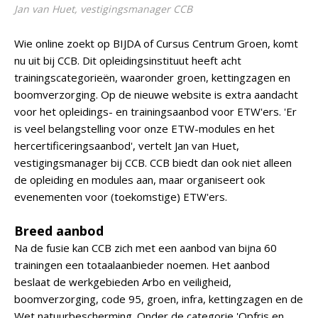
Jan van Huet, vestigingsmanager CCB
Wie online zoekt op BIJDA of Cursus Centrum Groen, komt
nu uit bij CCB. Dit opleidingsinstituut heeft acht
trainingscategorieën, waaronder groen, kettingzagen en
boomverzorging. Op de nieuwe website is extra aandacht
voor het opleidings- en trainingsaanbod voor ETW'ers. 'Er
is veel belangstelling voor onze ETW-modules en het
hercertificeringsaanbod', vertelt Jan van Huet,
vestigingsmanager bij CCB. CCB biedt dan ook niet alleen
de opleiding en modules aan, maar organiseert ook
evenementen voor (toekomstige) ETW'ers.
Breed aanbod
Na de fusie kan CCB zich met een aanbod van bijna 60
trainingen een totaalaanbieder noemen. Het aanbod
beslaat de werkgebieden Arbo en veiligheid,
boomverzorging, code 95, groen, infra, kettingzagen en de
Wet natuurbescherming. Onder de categorie 'Opfris en