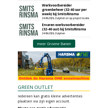
Werkvoorbereider
groenbeheer (32-40 uur per
week) bij SmitsRinsma
24-06-2026, Zutphen en op project locatie
Ervaren werkvoorbereider
(32-40 uur) bij SmitsRinsma
24-06-2026, Zutphen
meer Groene Banen
GREEN OUTLET
Iedereen kan gratis kleine advertenties
plaatsen via zijn eigen account.