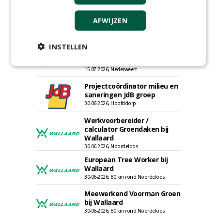
Adviseur openbaar groen,
AFWIJZEN
sportvelden & golfbanen bij
Vos Capelle
27-07-2026, Sprang-Capelle
INSTELLEN
Accountmanager Nederland
bij Dabekausen
15-07-2026, Nederweert
Projectcoördinator milieu en
saneringen JdB groep
30-06-2026, Hoofddorp
Werkvoorbereider /
calculator Groendaken bij
Wallaard
30-06-2026, Noordeloos
European Tree Worker bij
Wallaard
30-06-2026, 80 km rond Noordeloos
Meewerkend Voorman Groen
bij Wallaard
30-06-2026, 80 km rond Noordeloos