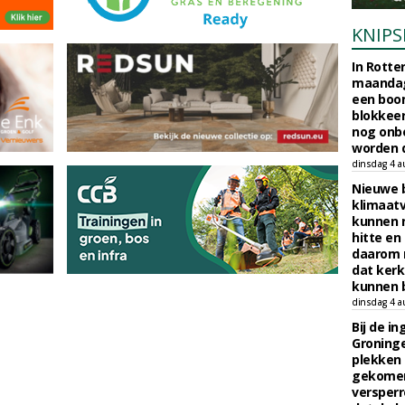
KNIPS
In Rotte
maandag
een boo
blokkeer
nog onb
worden d
dinsdag 4 a
Nieuwe 
klimaat
kunnen 
hitte en
daarom 
dat kerk
kunnen b
dinsdag 4 a
Bij de i
Groninge
plekken
gekomen
versperr