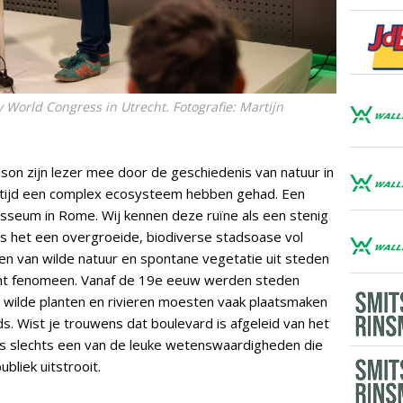
 World Congress in Utrecht. Fotografie: Martijn
lson zijn lezer mee door de geschiedenis van natuur in
altijd een complex ecosysteem hebben gehad. Een
osseum in Rome. Wij kennen deze ruïne als een stenig
s het een overgroeide, biodiverse stadsoase vol
en van wilde natuur en spontane vegetatie uit steden
cent fenomeen. Vanaf de 19e eeuw werden steden
wilde planten en rivieren moesten vaak plaatsmaken
. Wist je trouwens dat boulevard is afgeleid van het
s slechts een van de leuke wetenswaardigheden die
ubliek uitstrooit.