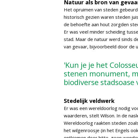
Natuur als bron van gevaa
Het opruimen van steden gebeurde 
historisch gezien waren steden jui
de behoefte aan hout zorgden sted
Er was veel minder scheiding tusse
stad. Maar de natuur werd sinds 
van gevaar, bijvoorbeeld door de u
'Kun je je het Colosse
stenen monument, ma
biodiverse stadsoase 
Stedelijk veldwerk
Er was een wereldoorlog nodig vo
waarderen, stelt Wilson. In de n
Wereldoorlog raakten steden zoals
het wilgenroosje (in het Engels oo
ontkiemen door hitte, geen wonde