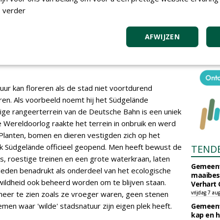
e grastuintjes.
 verder
er zulke bermen beschouwt als
AFWIJZEN
ontaan groen echt gedijen'
ur kan floreren als de stad niet voortdurend
ren. Als voorbeeld noemt hij het Südgelände
alige rangeerterrein van de Deutsche Bahn is een uniek
Wereldoorlog raakte het terrein in onbruik en werd
lanten, bomen en dieren vestigden zich op het
rk Südgelände officieel geopend. Men heeft bewust de
TEND
ls, roestige treinen en een grote waterkraan, laten
Gemeent
rleden benadrukt als onderdeel van het ecologische
maaibes
ildheid ook beheerd worden om te blijven staan.
Verhart 
eer te zien zoals ze vroeger waren, geen stenen
vrijdag 7 au
en waar 'wilde' stadsnatuur zijn eigen plek heeft.
Gemeent
kap en h