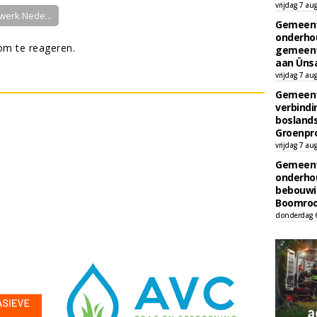
vrijdag 7 au
werk Nede...
Gemeent
onderhou
m te reageren.
gemeent
aan Ünsa
vrijdag 7 au
Gemeent
verbind
boslands
Groenpr
vrijdag 7 au
Gemeent
onderhou
bebouwi
Boomrooi
donderdag 