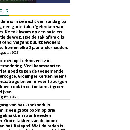
ELS
rdam is in de nacht van zondag op
 een grote tak afgebroken van
m. De tak kwam op een auto en
de de weg. Hoe de tak afbrak, is
ekend; volgens buurtbewoners
e bomen elke 2 jaar onderhouden.
ugustus 2026
bomen op kerkhoven i.v.m.
verandering. Veel boomsoorten
niet goed tegen de toenemende
 droogte. Groninger Kerken neemt
maatregelen om ervoor te zorgen
hoven ook in de toekomst groen
lijven.
ugustus 2026
ngang van het Stadspark in
n is een grote boom op drie
 geknakt en naar beneden
. Grote takken van de boom
en het fietspad. Wat de reden is