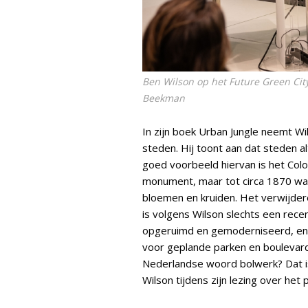
Ben Wilson op het Future Green City
Beekman
In zijn boek Urban Jungle neemt Wi
steden. Hij toont aan dat steden 
goed voorbeeld hiervan is het Col
monument, maar tot circa 1870 wa
bloemen en kruiden. Het verwijder
is volgens Wilson slechts een re
opgeruimd en gemoderniseerd, en 
voor geplande parken en boulevards
Nederlandse woord bolwerk? Dat i
Wilson tijdens zijn lezing over het p