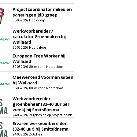
Projectcoördinator milieu en
saneringen JdB groep
30-06-2026, Hoofddorp
Werkvoorbereider /
calculator Groendaken bij
Wallaard
30-06-2026, Noordeloos
European Tree Worker bij
Wallaard
30-06-2026, 80 km rond Noordeloos
Meewerkend Voorman Groen
bij Wallaard
30-06-2026, 80 km rond Noordeloos
Werkvoorbereider
groenbeheer (32-40 uur per
week) bij SmitsRinsma
24-06-2026, Zutphen en op project locatie
Ervaren werkvoorbereider
(32-40 uur) bij SmitsRinsma
24-06-2026, Zutphen