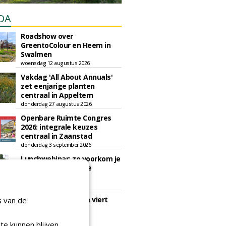
DA
Roadshow over
GreentoColour en Heem in
Swalmen
woensdag 12 augustus 2026
Vakdag 'All About Annuals'
zet eenjarige planten
centraal in Appeltern
donderdag 27 augustus 2026
Openbare Ruimte Congres
2026: integrale keuzes
centraal in Zaanstad
donderdag 3 september 2026
Lunchwebinar: zo voorkom je
dat natuurinclusieve
ambities stranden
dinsdag 8 september 2026
Rooftop Symposium viert
s van de
tien jaar duurzame
dakontwikkeling
te kunnen blijven