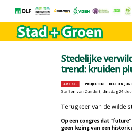
Stedelijke verwil
trend: kruiden p
ARTIKEL
PROJECTEN
BELEID & JUR
Steffen van Zundert, dinsdag 24 de
Terugkeer van de wilde 
Op een congres dat "future" 
geen lezing van een histori