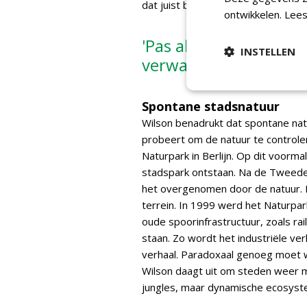
dat juist bekend staat om de strakk
ontwikkelen.
Lees
'Pas als men niet me
INSTELLEN
verwaarloosd, kan sp
Spontane stadsnatuur
Wilson benadrukt dat spontane natu
probeert om de natuur te controle
Naturpark in Berlijn. Op dit voorm
stadspark ontstaan. Na de Tweede 
het overgenomen door de natuur. P
terrein. In 1999 werd het Naturpa
oude spoorinfrastructuur, zoals rai
staan. Zo wordt het industriële ve
verhaal. Paradoxaal genoeg moet w
Wilson daagt uit om steden weer m
jungles, maar dynamische ecosystem