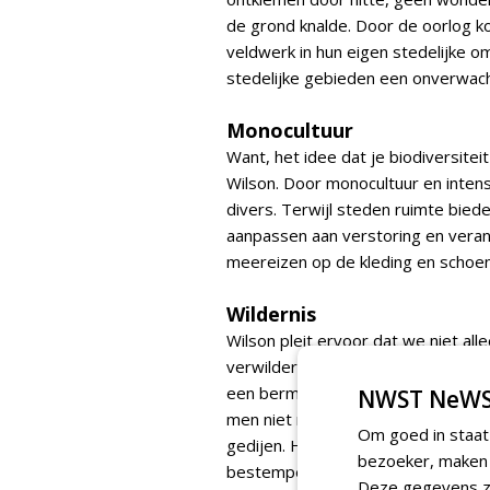
de grond knalde. Door de oorlog k
veldwerk in hun eigen stedelijke 
stedelijke gebieden een onverwach
Monocultuur
Want, het idee dat je biodiversiteit
Wilson. Door monocultuur en intens
divers. Terwijl steden ruimte bied
aanpassen aan verstoring en veran
meereizen op de kleding en schoene
Wildernis
Wilson pleit ervoor dat we niet al
verwilderen. Hij noemt een voorbee
een berm gingen maaien, die juist
NWST NeWS
men niet meer zulke bermen besch
Om goed in staat
gedijen. Hij hekelt ook de standa
bezoeker, maken w
bestempelt gazongras als een invasi
Deze gegevens zi