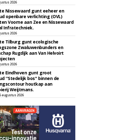
gustus 2026
e Nissewaard gunt eeheer en
d openbare verlichting (OVL)
en Voorne aan Zee en Nissewaard
l Infratechniek.
gustus 2026
e Tilburg gunt ecologische
ingszone Zwaluwenbunders en
chap Rugdijk aan Van Helvoirt
ojecten
gustus 2026
e Eindhoven gunt groot
d ''Stedelijk bos'' binnen de
ngscontour houtkap aan
erij Weijtmans.
6 augustus 2026