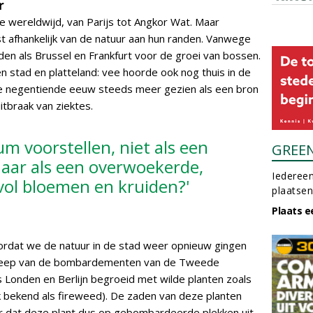
r
wereldwijd, van Parijs tot Angkor Wat. Maar
st afhankelijk van de natuur aan hun randen. Vanwege
en als Brussel en Frankfurt voor de groei van bossen.
n stad en platteland: vee hoorde ook nog thuis in de
de negentiende eeuw steeds meer gezien als een bron
itbraak van ziektes.
um voorstellen, niet als een
GREE
ar als een overwoekerde,
Iedereen
vol bloemen en kruiden?'
plaatsen
Plaats e
ordat we de natuur in de stad weer opnieuw gingen
asleep van de bombardementen van de Tweede
 Londen en Berlijn begroeid met wilde planten zoals
k bekend als fireweed). De zaden van deze planten
r dat deze plant dus op gebombardeerde plekken uit