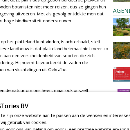
onden botanisten niet meer reizen, dus ze gingen hun
AGEN
omgeving uitvoeren. Met als gevolg ontdekte men dat
t hoge biodiversiteit ondersteunen.
 op het platteland kunt vinden, is achterhaald, stelt
ieve landbouw is dat platteland helemaal niet meer zo
en aan een verscheidenheid van soorten die zich
dering. Hij noemt bijvoorbeeld de zaden die
n van vluchtelingen uit Oekraïne.
leen de natuur om ons heen, maar ook onszelf
ld uit het Verenigd Koninkrijk, waar bewoners zelf
 bewust door de overheid werd verwilderd. Pas als
Tories BV
ouwt als verwaarloosd, kan spontaan groen echt
 te zijn onze website aan te passen aan de wensen en interesse
ard gazonnetjes als ecologische deadzones en
ij gebruik van cookies.
eve exoot. En dat terwijl de Brit uit het land komt
jn voor ons van belang om voor u een prettige website ervaring 