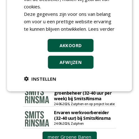
saneringen JdB groep
cookies.
30-06-2026, Hoofddorp
Deze gegevens zijn voor ons van belang
Werkvoorbereider /
om voor u een prettige website ervaring
calculator Groendaken bij
te kunnen blijven ontwikkelen.
Lees verder
Wallaard
30-06-2026, Noordeloos
European Tree Worker bij
AKKOORD
Wallaard
30-06-2026, 80 km rond Noordeloos
AFWIJZEN
Meewerkend Voorman Groen
bij Wallaard
30-06-2026, 80 km rond Noordeloos
INSTELLEN
Werkvoorbereider
groenbeheer (32-40 uur per
week) bij SmitsRinsma
24-06-2026, Zutphen en op project locatie
Ervaren werkvoorbereider
(32-40 uur) bij SmitsRinsma
24-06-2026, Zutphen
meer Groene Banen