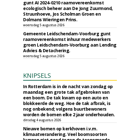
gunt AI 2024-0210 raamovereenkomst
ecologisch beheer aan De Jong Zuurmond,
Struunhoeve, Jos Scholman Groen en
Dolmans Wieringen Prins.
woensdag 5 augustus 2026
Gemeente Leidschendam-Voorburg gunt
raamovereenkomst inhuur medewerkers
groen Leidschendam-Voorburg aan Lending
Advies & Detachering.
woensdag 5 augustus 2026
KNIPSELS
In Rotterdam is in de nacht van zondag op
maandag een grote tak afgebroken van
een boom. De tak kwam op een auto en
blokkeerde de weg. Hoe de tak afbrak, is
nog onbekend; volgens buurtbewoners
worden de bomen elke 2 jaar onderhouden.
dinsdag 4 augustus 2026
Nieuwe bomen op kerkhoven i.v.m.
klimaatverandering. Veel boomsoorten
kunnen niet goed tegen de toenemende