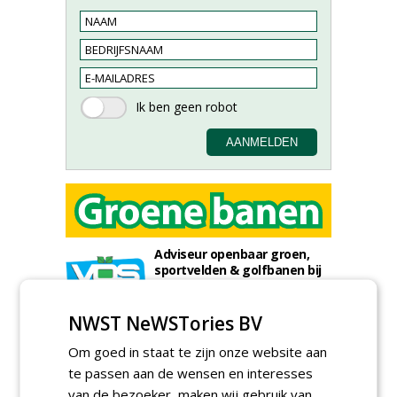
Adviseur openbaar groen,
sportvelden & golfbanen bij
Vos Capelle
27-07-2026, Sprang-Capelle
NWST NeWSTories BV
Accountmanager Nederland
bij Dabekausen
Om goed in staat te zijn onze website aan
15-07-2026, Nederweert
te passen aan de wensen en interesses
Projectcoördinator milieu en
van de bezoeker, maken wij gebruik van