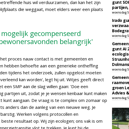
etreffende huis wil verduurzamen, dan kan het zijn
gunt SOK
partijen,
ijfplaats die weggaat, moet elders weer een plaats
woensdag 5
Irado g
verzwaa
Bodegrav
t mogelijk gecompenseerd
woensdag 5
bewonersavonden belangrijk'
Gemeent
gunt AI
ecologis
e het proces nauw contact is met gemeenten en
Struunho
Dolmans 
ten hebben behoefte aan een generieke ontheffing
woensdag 5
vinden tijdens het onderzoek, zullen opgelost moeten
Gemeent
erleend kan worden', legt hij uit. Witjes geeft direct
raamove
 een SMP aan de slag willen gaan: 'Doe een
groen L
Advies &
 partijen uit, zodat je je wensen kenbaar kunt maken
woensdag 5
ect kunt aangaan. De vraag is te complex om zomaar op
ets anders dan de aanleg van een nieuwe weg. Je
rbarstig. Werken volgens protocollen en
t beste resultaat op. Wij zijn ecologen; ons vak is om
ergietransitie vlot te trekken. Je kunt bij de