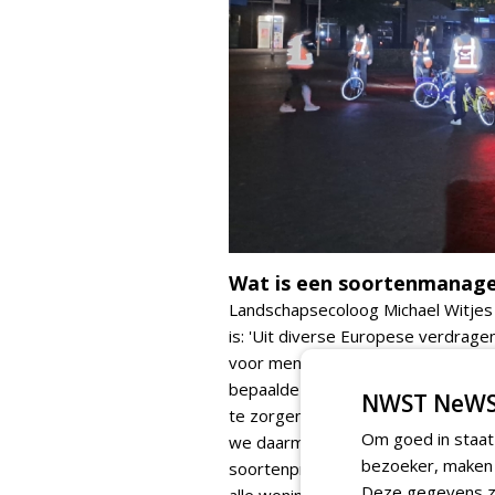
Wat is een soortenmanag
Landschapsecoloog Michael Witjes
is: 'Uit diverse Europese verdrag
voor mensen en dieren. De soorte
bepaalde soorten te beschermen, m
NWST NeWS
te zorgen dat ze beschermd zijn. O
Om goed in staat
we daarmee om moesten gaan. G
bezoeker, maken w
soortenprotocollen, maar de prakti
Deze gegevens zi