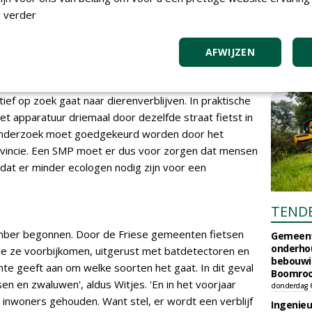
 die protocollen te bekijken, om vervolgens te kunnen
 verder
rt aanwezig was. Wil je dat doen voor alle dorpskernen
transitie willen vlottrekken en daarom alle woningen
e tienduizenden ecologen nodig.'
AFWIJZEN
ies zijn het bevoegd gezag als het gaat om soorten -
: 'Het grote verschil is dat je de aanwezigheid van
ctief op zoek gaat naar dierenverblijven. In praktische
et apparatuur driemaal door dezelfde straat fietst in
t onderzoek moet goedgekeurd worden door het
ovincie. Een SMP moet er dus voor zorgen dat mensen
 dat er minder ecologen nodig zijn voor een
TEND
mber begonnen. Door de Friese gemeenten fietsen
Gemeent
onderhou
je ze voorbijkomen, uitgerust met batdetectoren en
bebouwi
 geeft aan om welke soorten het gaat. In dit geval
Boomrooi
n en zwaluwen', aldus Witjes. 'En in het voorjaar
donderdag 
inwoners gehouden. Want stel, er wordt een verblijf
Ingenie