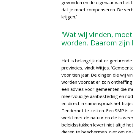
gevonden en de eigenaar van het b
dat je moet compenseren. De verbl
krijgen.'
'Wat wij vinden, moe
worden. Daarom zijn 
Het is belangrijk dat er gedurend
provincies, vindt Witjes. 'Gemeen
voor tien jaar. De dingen die wij 
worden voordat er zo'n ontheffing v
een advies voor gemeenten die met
meervoudige aanbesteding en nodig
en direct in samenspraak het traj
Tendernet te zetten. Een SMP is i
werkt met de natuur en die is wee
beleidsstukken levert niet altijd he
dieren te beschermen, niet om de en