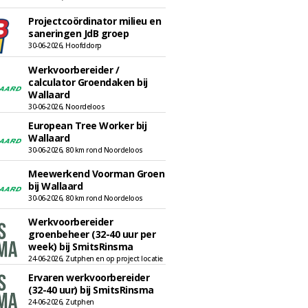
Projectcoördinator milieu en
saneringen JdB groep
30-06-2026, Hoofddorp
Werkvoorbereider /
calculator Groendaken bij
Wallaard
30-06-2026, Noordeloos
European Tree Worker bij
Wallaard
30-06-2026, 80 km rond Noordeloos
Meewerkend Voorman Groen
bij Wallaard
30-06-2026, 80 km rond Noordeloos
Werkvoorbereider
groenbeheer (32-40 uur per
week) bij SmitsRinsma
24-06-2026, Zutphen en op project locatie
Ervaren werkvoorbereider
(32-40 uur) bij SmitsRinsma
24-06-2026, Zutphen