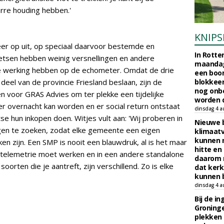
rre houding hebben.'
KNIPS
keer op uit, op speciaal daarvoor bestemde en
In Rotte
etsen hebben weinig versnellingen en andere
maandag
e werking hebben op de echometer. Omdat de drie
een boo
deel van de provincie Friesland beslaan, zijn de
blokkeer
nog onb
n voor GRAS Advies om ter plekke een tijdelijke
worden d
r overnacht kan worden en er social return ontstaat
dinsdag 4 a
 hun inkopen doen. Witjes vult aan: 'Wij proberen in
Nieuwe 
gen te zoeken, zodat elke gemeente een eigen
klimaat
kunnen 
en zijn. Een SMP is nooit een blauwdruk, al is het maar
hitte en
telemetrie moet werken en in een andere standalone
daarom 
orten die je aantreft, zijn verschillend. Zo is elke
dat kerk
kunnen b
dinsdag 4 a
Bij de i
Groninge
plekken