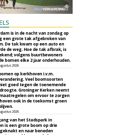
ELS
rdam is in de nacht van zondag op
 een grote tak afgebroken van
m. De tak kwam op een auto en
de de weg. Hoe de tak afbrak, is
ekend; volgens buurtbewoners
e bomen elke 2 jaar onderhouden.
ugustus 2026
bomen op kerkhoven i.v.m.
verandering. Veel boomsoorten
niet goed tegen de toenemende
 droogte. Groninger Kerken neemt
maatregelen om ervoor te zorgen
hoven ook in de toekomst groen
lijven.
ugustus 2026
ngang van het Stadspark in
n is een grote boom op drie
 geknakt en naar beneden