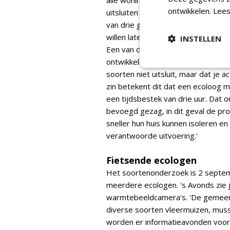
alle woningen afzonderlijk volgens
ontwikkelen.
Lees
uitsluiten dat er een bepaalde soo
van drie gemeenten, die de energie
willen laten controleren, dan heb j
INSTELLEN
Een van de provincies - de provinc
ontwikkelde daarop het SMP. Witjes
soorten niet uitsluit, maar dat je a
zin betekent dit dat een ecoloog m
een tijdsbestek van drie uur. Da
bevoegd gezag, in dit geval de pr
sneller hun huis kunnen isoleren en
verantwoorde uitvoering.'
Fietsende ecologen
Het soortenonderzoek is 2 septe
meerdere ecologen. 's Avonds zie 
warmtebeeldcamera's. 'De gemeente
diverse soorten vleermuizen, musse
worden er informatieavonden voor 