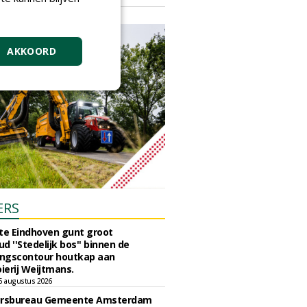
vrijdag 18 september 2026
AKKOORD
ERS
e Eindhoven gunt groot
d ''Stedelijk bos'' binnen de
ngscontour houtkap aan
erij Weijtmans.
6 augustus 2026
ursbureau Gemeente Amsterdam