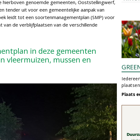
de hierboven genoemde gemeenten, Ooststellingwerf,
en tender uit voor een gemeentelijke aanpak van
oek leidt tot een soortenmanagementplan (SMP) voor
t van de verblijfplaatsen van de verschillende
entplan in deze gemeenten
ten vleermuizen, mussen en
GREE
Iedereen
plaatsen
Plaats e