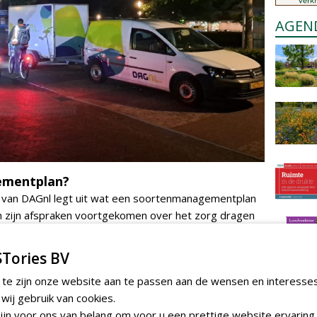
AGEN
ementplan?
 van DAGnl legt uit wat een soortenmanagementplan
en zijn afspraken voortgekomen over het zorg dragen
nbescherming is vastgelegd in wetgeving. Om
oet je je afvragen of je er alles aan gedaan hebt om
Tories BV
orspronkelijk wisten we als beleidsmakers niet hoe
 te zijn onze website aan te passen aan de wensen en interesse
aandeweg kwamen er kennisdocumenten en
ij gebruik van cookies.
jk leerde dat het heel veel tijd en energie kostte om
jn voor ons van belang om voor u een prettige website ervaring 