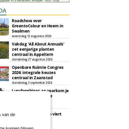
DA
Roadshow over
GreentoColour en Heem in
Swalmen
woensdag 12 augustus 2026
Vakdag 'All About Annuals'
zet eenjarige planten
centraal in Appeltern
donderdag 27 augustus 2026
Openbare Ruimte Congres
2026: integrale keuzes
centraal in Zaanstad
donderdag 3 september 2026
Lunchwebinar: zo voorkom je
dat natuurinclusieve
ambities stranden
dinsdag 8 september 2026
Rooftop Symposium viert
s van de
tien jaar duurzame
dakontwikkeling
te kunnen blijven