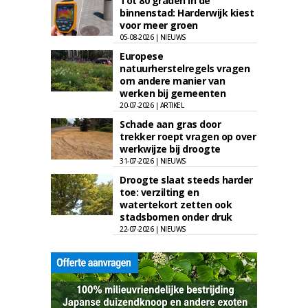
Tot 80 graden in de
binnenstad: Harderwijk kiest
voor meer groen
05-08-2026 | NIEUWS
Europese
natuurherstelregels vragen
om andere manier van
werken bij gemeenten
20-07-2026 | ARTIKEL
Schade aan gras door
trekker roept vragen op over
werkwijze bij droogte
31-07-2026 | NIEUWS
Droogte slaat steeds harder
toe: verzilting en
watertekort zetten ook
stadsbomen onder druk
22-07-2026 | NIEUWS