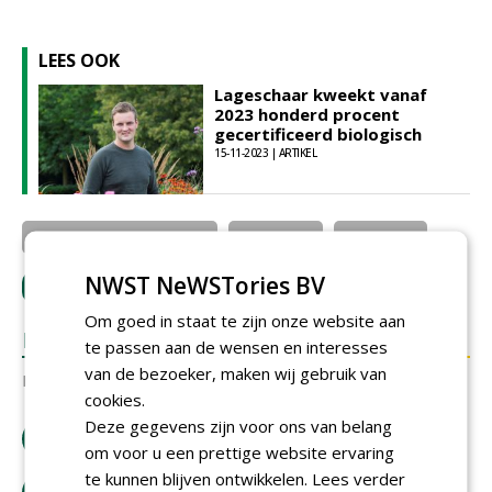
LEES OOK
Lageschaar kweekt vanaf
2023 honderd procent
gecertificeerd biologisch
15-11-2023 | ARTIKEL
Lageschaar vaste planten
NTP Groep
idverde NL
NWST NeWSTories BV
LOGIN
met je e-mailadres om te reageren.
Om goed in staat te zijn onze website aan
REACTIES
te passen aan de wensen en interesses
van de bezoeker, maken wij gebruik van
Er zijn nog geen reacties.
cookies.
Deze gegevens zijn voor ons van belang
download artikel
om voor u een prettige website ervaring
te kunnen blijven ontwikkelen.
Lees verder