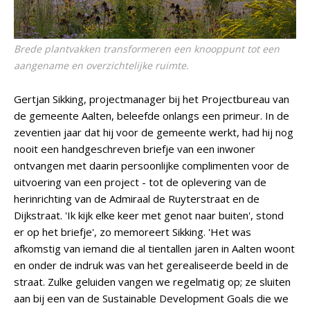
Brede plantvakken transformeren een knooppunt tot een
aangename en overzichtelijke ruimte.
Gertjan Sikking, projectmanager bij het Projectbureau van
de gemeente Aalten, beleefde onlangs een primeur. In de
zeventien jaar dat hij voor de gemeente werkt, had hij nog
nooit een handgeschreven briefje van een inwoner
ontvangen met daarin persoonlijke complimenten voor de
uitvoering van een project - tot de oplevering van de
herinrichting van de Admiraal de Ruyterstraat en de
Dijkstraat. 'Ik kijk elke keer met genot naar buiten', stond
er op het briefje', zo memoreert Sikking. 'Het was
afkomstig van iemand die al tientallen jaren in Aalten woont
en onder de indruk was van het gerealiseerde beeld in de
straat. Zulke geluiden vangen we regelmatig op; ze sluiten
aan bij een van de Sustainable Development Goals die we