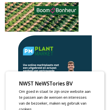
NWST NeWSTories BV
Om goed in staat te zijn onze website aan
te passen aan de wensen en interesses
van de bezoeker, maken wij gebruik van
Meld je aan voor onze digitale
cookies.
nieuwsbrief.