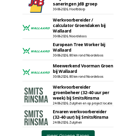
saneringen JdB groep
30-06-2026, Hoofddorp
Werkvoorbereider /
calculator Groendaken bij
Wallaard
30-06-2026, Noordeloos
European Tree Worker bij
Wallaard
30-06-2026, 80 km rond Noordeloos
Meewerkend Voorman Groen
bij Wallaard
30-06-2026, 80 km rond Noordeloos
Werkvoorbereider
groenbeheer (32-40 uur per
week) bij SmitsRinsma
24-06-2026, Zutphen en op project locatie
Ervaren werkvoorbereider
(32-40 uur) bij SmitsRinsma
24-06-2026, Zutphen
meer Groene Banen