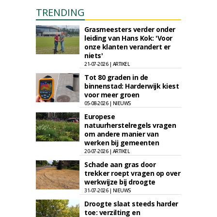
TRENDING
Grasmeesters verder onder
leiding van Hans Kok: 'Voor
onze klanten verandert er
niets'
21-07-2026 | ARTIKEL
Tot 80 graden in de
binnenstad: Harderwijk kiest
voor meer groen
05-08-2026 | NIEUWS
Europese
natuurherstelregels vragen
om andere manier van
werken bij gemeenten
20-07-2026 | ARTIKEL
Schade aan gras door
trekker roept vragen op over
werkwijze bij droogte
31-07-2026 | NIEUWS
Droogte slaat steeds harder
toe: verzilting en