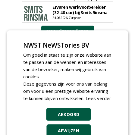
Ervaren werkvoorbereider
(32-40 uur) bij SmitsRinsma
24-06-2026, Zutphen
meer Groene Banen
NWST NeWSTories BV
Om goed in staat te zijn onze website aan
te passen aan de wensen en interesses
van de bezoeker, maken wij gebruik van
cookies.
Deze gegevens zijn voor ons van belang
GREEN OUTLET
om voor u een prettige website ervaring
Iedereen kan gratis kleine advertenties
te kunnen blijven ontwikkelen.
Lees verder
plaatsen via zijn eigen account.
Plaats een gratis advertentie
AKKOORD
AFWIJZEN