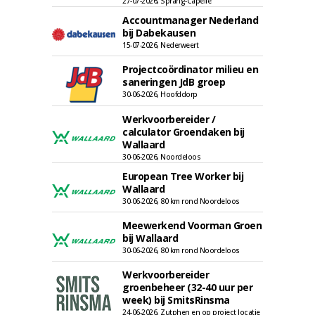
27-07-2026, Sprang-Capelle
Accountmanager Nederland
bij Dabekausen
15-07-2026, Nederweert
Projectcoördinator milieu en
saneringen JdB groep
30-06-2026, Hoofddorp
Werkvoorbereider /
calculator Groendaken bij
Wallaard
30-06-2026, Noordeloos
European Tree Worker bij
Wallaard
30-06-2026, 80 km rond Noordeloos
Meewerkend Voorman Groen
bij Wallaard
30-06-2026, 80 km rond Noordeloos
Werkvoorbereider
groenbeheer (32-40 uur per
week) bij SmitsRinsma
24-06-2026, Zutphen en op project locatie