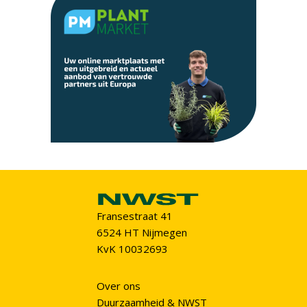
Fransestraat 41
6524 HT Nijmegen
KvK 10032693
Over ons
Duurzaamheid & NWST