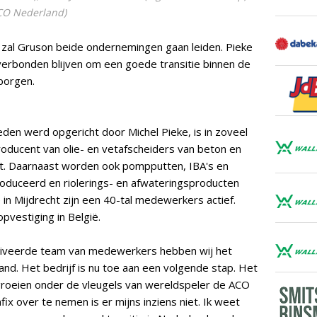
CO Nederland)
l Gruson beide ondernemingen gaan leiden. Pieke
u verbonden blijven om een goede transitie binnen de
borgen.
leden werd opgericht door Michel Pieke, is in zoveel
roducent van olie- en vetafscheiders van beton en
t. Daarnaast worden ook pompputten, IBA's en
uceerd en riolerings- en afwateringsproducten
 in Mijdrecht zijn een 40-tal medewerkers actief.
pvestiging in België.
otiveerde team van medewerkers hebben wij het
and. Het bedrijf is nu toe aan een volgende stap. Het
 groeien onder de vleugels van wereldspeler de ACO
ix over te nemen is er mijns inziens niet. Ik weet