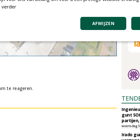
 verder
AFWIJZEN
m te reageren.
TEND
Ingenie
gunt SOK
partijen,
woensdag 5
Irado g