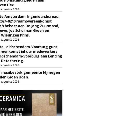
rde omstandigheden aan
en Flex.
 augustus 2026
e Amsterdam, Ingenieursbureau
 2024-0210 raamovereenkomst
ch beheer aan De Jong Zuurmond,
eve, Jos Scholman Groen en
Wieringen Prins.
 augustus 2026
e Leidschendam-Voorburg gunt
reenkomst inhuur medewerkers
eidschendam-Voorburg aan Lending
 Detachering.
 augustus 2026
t maaibestek gemeente Nijmegen
len Groen Uden.
 augustus 2026