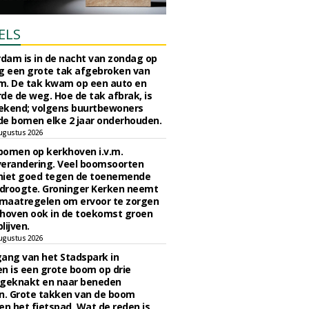
ELS
rdam is in de nacht van zondag op
 een grote tak afgebroken van
m. De tak kwam op een auto en
de de weg. Hoe de tak afbrak, is
ekend; volgens buurtbewoners
e bomen elke 2 jaar onderhouden.
ugustus 2026
bomen op kerkhoven i.v.m.
verandering. Veel boomsoorten
niet goed tegen de toenemende
 droogte. Groninger Kerken neemt
maatregelen om ervoor te zorgen
hoven ook in de toekomst groen
lijven.
ugustus 2026
ngang van het Stadspark in
n is een grote boom op drie
 geknakt en naar beneden
. Grote takken van de boom
en het fietspad. Wat de reden is