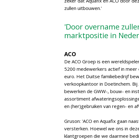
zeker dat Aquafix en ACO door de
zullen uitbouwen.'
'Door overname zulle
marktpositie in Nede
ACO
De ACO Groep is een wereldspeler 
5200 medewerkers actief in meer d
euro. Het Duitse familiebedrijf be
verkoopkantoor in Doetinchem. Bij
bewerken de GWW-, bouw- en insta
assortiment afwateringsoplossinge
en (her)gebruiken van regen- en af
Gruson: 'ACO en Aquafix gaan naast
versterken. Hoewel we ons in dez
klantgroepen die we daarmee bedi