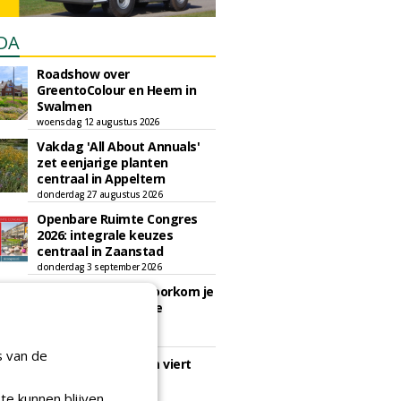
DA
Roadshow over
GreentoColour en Heem in
Swalmen
woensdag 12 augustus 2026
Vakdag 'All About Annuals'
zet eenjarige planten
centraal in Appeltern
donderdag 27 augustus 2026
Openbare Ruimte Congres
2026: integrale keuzes
centraal in Zaanstad
donderdag 3 september 2026
Lunchwebinar: zo voorkom je
dat natuurinclusieve
ambities stranden
dinsdag 8 september 2026
s van de
Rooftop Symposium viert
tien jaar duurzame
dakontwikkeling
te kunnen blijven