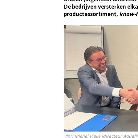
De bedrijven versterken elka
productassortiment,
know-
Vlnr: Michel Pieke (directeur Aquaf