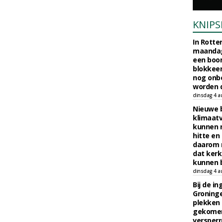
KNIPS
In Rotte
maandag
een boo
blokkeer
nog onb
worden d
dinsdag 4 a
Nieuwe 
klimaat
kunnen 
hitte en
daarom 
dat kerk
kunnen b
dinsdag 4 a
Bij de i
Groninge
plekken
gekomen
versperr