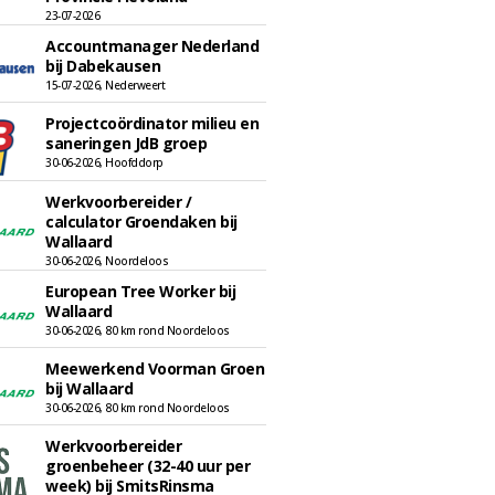
23-07-2026
Accountmanager Nederland
bij Dabekausen
15-07-2026, Nederweert
Projectcoördinator milieu en
saneringen JdB groep
30-06-2026, Hoofddorp
Werkvoorbereider /
calculator Groendaken bij
Wallaard
30-06-2026, Noordeloos
European Tree Worker bij
Wallaard
30-06-2026, 80 km rond Noordeloos
Meewerkend Voorman Groen
bij Wallaard
30-06-2026, 80 km rond Noordeloos
Werkvoorbereider
groenbeheer (32-40 uur per
week) bij SmitsRinsma