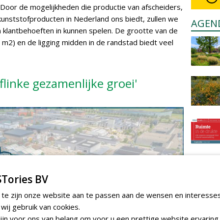
. Door de mogelijkheden die productie van afscheiders,
nststofproducten in Nederland ons biedt, zullen we
AGEN
n klantbehoeften in kunnen spelen. De grootte van de
0 m2) en de ligging midden in de randstad biedt veel
flinke gezamenlijke groei'
Tories BV
 te zijn onze website aan te passen aan de wensen en interesse
ij gebruik van cookies.
jn voor ons van belang om voor u een prettige website ervaring 