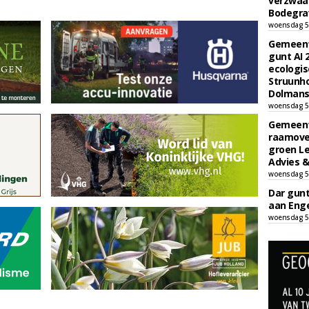
verzwaa
Bodegrav
woensdag 5
Gemeent
gunt AI
ecologis
Struunho
Dolmans 
woensdag 5
Gemeent
raamove
groen L
Advies &
woensdag 5
Dar gun
aan Enge
woensdag 5