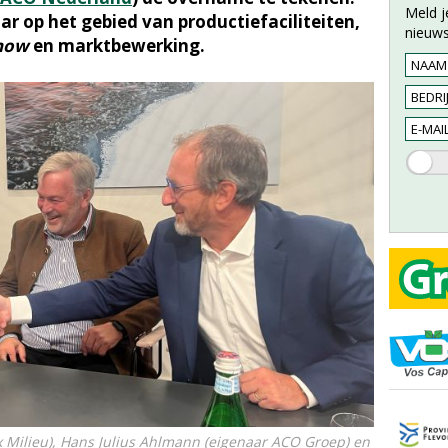
Meld j
ar op het gebied van productiefaciliteiten,
nieuws
how
en marktbewerking.
ix Milieu), Hans Julius Ahlmann (eigenaar ACO Groep) en