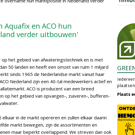
ze overname hun marktpositie in Nederland verder
n Aquafix en ACO hun
rland verder uitbouwen'
op het gebied van afwateringstechniek en is met
an 50 landen en heeft een omzet van ruim 1 miljard
GREE
werkt sinds 1965 de Nederlandse markt vanuit haar
Iedereen
 ACO Nederland zijn een 40-tal medewerkers actief en
plaatsen
llatiemarkt. ACO is producent van een breed
Plaats e
n op het gebied van opvangen-, zuiveren-, bufferen-
valwater.
 elkaar in de markt opereren en zullen elkaar daarin
elfde markt bewegen, zijn de assortimenten en
enen maar beperkt overlappend. We streven dan ook