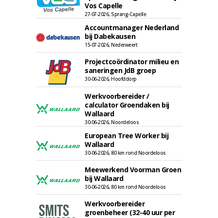
Vos Capelle
27-07-2026, Sprang-Capelle
Accountmanager Nederland
bij Dabekausen
15-07-2026, Nederweert
Projectcoördinator milieu en
saneringen JdB groep
30-06-2026, Hoofddorp
Werkvoorbereider /
calculator Groendaken bij
Wallaard
30-06-2026, Noordeloos
European Tree Worker bij
Wallaard
30-06-2026, 80 km rond Noordeloos
Meewerkend Voorman Groen
bij Wallaard
30-06-2026, 80 km rond Noordeloos
Werkvoorbereider
groenbeheer (32-40 uur per