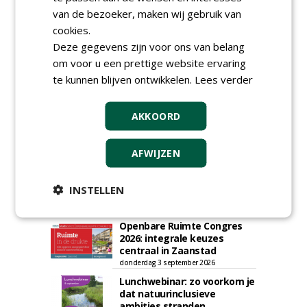
van de bezoeker, maken wij gebruik van
cookies.
Deze gegevens zijn voor ons van belang
om voor u een prettige website ervaring
te kunnen blijven ontwikkelen.
Lees verder
AGENDA
Roadshow over
AKKOORD
GreentoColour en Heem in
Swalmen
AFWIJZEN
woensdag 12 augustus 2026
Vakdag 'All About Annuals'
zet eenjarige planten
INSTELLEN
centraal in Appeltern
donderdag 27 augustus 2026
Openbare Ruimte Congres
2026: integrale keuzes
centraal in Zaanstad
donderdag 3 september 2026
Lunchwebinar: zo voorkom je
dat natuurinclusieve
ambities stranden