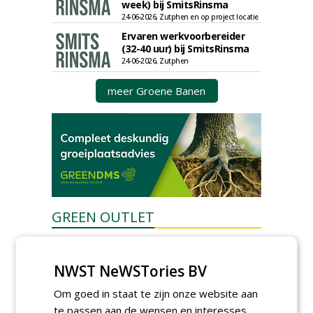
week) bij SmitsRinsma
24-06-2026, Zutphen en op project locatie
Ervaren werkvoorbereider
(32-40 uur) bij SmitsRinsma
24-06-2026, Zutphen
meer Groene Banen
GREEN OUTLET
Iedereen kan gratis kleine advertenties
plaatsen via zijn eigen account.
NWST NeWSTories BV
Plaats een gratis advertentie
Om goed in staat te zijn onze website aan
te passen aan de wensen en interesses