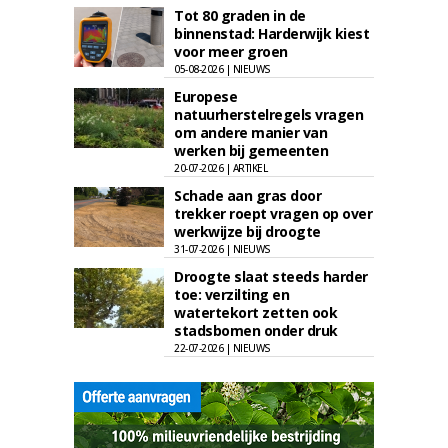
Tot 80 graden in de
binnenstad: Harderwijk kiest
voor meer groen
05-08-2026 | NIEUWS
Europese
natuurherstelregels vragen
om andere manier van
werken bij gemeenten
20-07-2026 | ARTIKEL
Schade aan gras door
trekker roept vragen op over
werkwijze bij droogte
31-07-2026 | NIEUWS
Droogte slaat steeds harder
toe: verzilting en
watertekort zetten ook
stadsbomen onder druk
22-07-2026 | NIEUWS