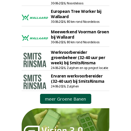
30-06-2026, Noordeloos
European Tree Worker bij
Wallaard
30-06-2026, 80 km rond Noordeloos
Meewerkend Voorman Groen
bij Wallaard
30-06-2026, 80 km rond Noordeloos
Werkvoorbereider
groenbeheer (32-40 uur per
week) bij SmitsRinsma
24-06-2026, Zutphen en op project locatie
Ervaren werkvoorbereider
(32-40 uur) bij SmitsRinsma
24-06-2026, Zutphen
meer Groene Banen