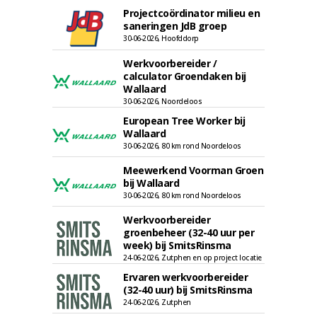
Projectcoördinator milieu en
saneringen JdB groep
30-06-2026, Hoofddorp
Werkvoorbereider /
calculator Groendaken bij
Wallaard
30-06-2026, Noordeloos
European Tree Worker bij
Wallaard
30-06-2026, 80 km rond Noordeloos
Meewerkend Voorman Groen
bij Wallaard
30-06-2026, 80 km rond Noordeloos
Werkvoorbereider
groenbeheer (32-40 uur per
week) bij SmitsRinsma
24-06-2026, Zutphen en op project locatie
Ervaren werkvoorbereider
(32-40 uur) bij SmitsRinsma
24-06-2026, Zutphen