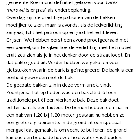
gemeente Roermond definitief gekozen voor
Carex
morowii
(siergras) als onderbeplanting.'
Overdag zijn de prachtige patronen van de bakken
moeilijker te zien, maar 's avonds, als de ledverlichting
aangaat, licht het patroon op en gaat het echt leven.
Grijsen: 'We hebben eerst een avond proefgedraaid met
een paneel, om te kijken hoe de verlichting met het motief
eruit zou zien als je in het donker door de straat loopt. En
dat pakte goed uit. Verder hebben we gekozen voor
gietstukken waarin de bank is geïntegreerd. De bank is een
eenheid geworden met de bak.'
De gecoate bakken zijn in deze vorm uniek, vindt
Zoontjens. 'Tot op heden was een bak altijd 'óf een
traditionele pot óf een vierkante bak. Deze bak doet
echter aan als een fauteuil. De bomen hebben een jaar in
een bak van 1,20 bij 1,20 meter gestaan; nu hebben ze
een grotere groeiruimte. In de grond zit een speciaal
mengsel dat gemaakt is om vocht te bufferen; de grond
kan dus een bepaalde hoeveelheid water vasthouden.