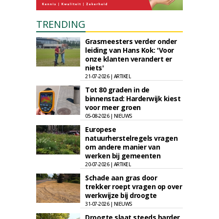
TRENDING
Grasmeesters verder onder
leiding van Hans Kok: 'Voor
onze klanten verandert er
niets'
21-07-2026 | ARTIKEL
Tot 80 graden in de
binnenstad: Harderwijk kiest
voor meer groen
05-08-2026 | NIEUWS
Europese
natuurherstelregels vragen
om andere manier van
werken bij gemeenten
20-07-2026 | ARTIKEL
Schade aan gras door
trekker roept vragen op over
werkwijze bij droogte
31-07-2026 | NIEUWS
Droogte slaat steeds harder