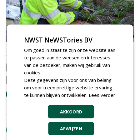
NWST NeWSTories BV
De vader van Arjan Zoontjens brengt de onderbeplanting
Om goed in staat te zijn onze website aan
aan
te passen aan de wensen en interesses
van de bezoeker, maken wij gebruik van
Burobol
Grijsen park & straatdesi...
cookies.
Deze gegevens zijn voor ons van belang
Zoontjens Boomprojecten b...
Gemeente Roermond
om voor u een prettige website ervaring
LOGIN
met je e-mailadres om te reageren.
te kunnen blijven ontwikkelen.
Lees verder
REACTIES
AKKOORD
Gert Tabak
AFWIJZEN
Wednesday 2 January 2019