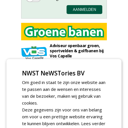
Adviseur openbaar groen,
sportvelden & golfbanen bij
Vos Capelle
27-07-2026, Sprang-Capelle
Accountmanager Nederland
NWST NeWSTories BV
bij Dabekausen
15-07-2026, Nederweert
Om goed in staat te zijn onze website aan
te passen aan de wensen en interesses
Projectcoördinator milieu en
saneringen JdB groep
van de bezoeker, maken wij gebruik van
30-06-2026, Hoofddorp
cookies.
Werkvoorbereider /
Deze gegevens zijn voor ons van belang
calculator Groendaken bij
om voor u een prettige website ervaring
Wallaard
te kunnen blijven ontwikkelen.
Lees verder
30-06-2026, Noordeloos