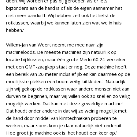
doen. Wij worden er pas bij geroepen als er iets
bijzonders aan de hand is of als de eigen aannemer het
niet meer aandurft. Wij hebben zelf ook het liefst de
rotklussen, waarbij we kunnen laten zien wat we in huis
hebben.'
Willem-Jan van Weert neemt me mee naar zijn
machineloods. De meeste machines zijn natuurlijk op
locatie bij klussen, maar één grote Merlo 60.24-verreiker
met een GMT-zaagkop staat er nog. Deze machine heeft
een bereik van 26 meter inclusief jib en kan daarmee op de
moeilijkste plekken een boom veilig 'uitkleden'. 'Natuurlijk
zijn wij gek op de rotklussen waar andere mensen niet aan
durven te beginnen, maar wij willen ook zo snel en zo veilig
mogelijk werken. Dat kan met deze geweldige machine!
Dat houdt onder andere in dat wij zo weinig mogelijk met
de hand door middel van klimtechnieken proberen te
werken, maar soms kom je daar natuurlijk niet onderuit.
Hoe groot je machine ook is, het houdt een keer op.'