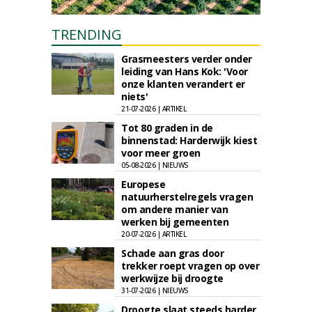
TRENDING
Grasmeesters verder onder
leiding van Hans Kok: 'Voor
onze klanten verandert er
niets'
21-07-2026 | ARTIKEL
Tot 80 graden in de
binnenstad: Harderwijk kiest
voor meer groen
05-08-2026 | NIEUWS
Europese
natuurherstelregels vragen
om andere manier van
werken bij gemeenten
20-07-2026 | ARTIKEL
Schade aan gras door
trekker roept vragen op over
werkwijze bij droogte
31-07-2026 | NIEUWS
Droogte slaat steeds harder