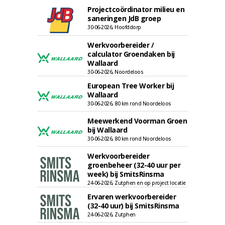
Projectcoördinator milieu en
saneringen JdB groep
30-06-2026, Hoofddorp
Werkvoorbereider /
calculator Groendaken bij
Wallaard
30-06-2026, Noordeloos
European Tree Worker bij
Wallaard
30-06-2026, 80 km rond Noordeloos
Meewerkend Voorman Groen
bij Wallaard
30-06-2026, 80 km rond Noordeloos
Werkvoorbereider
groenbeheer (32-40 uur per
week) bij SmitsRinsma
24-06-2026, Zutphen en op project locatie
Ervaren werkvoorbereider
(32-40 uur) bij SmitsRinsma
24-06-2026, Zutphen