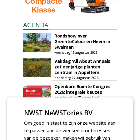
AGENDA
Roadshow over
GreentoColour en Heem in
Swalmen
woensdag 12 augustus 2026
Vakdag 'All About Annuals'
zet eenjarige planten
centraal in Appeltern
donderdag 27 augustus 2026
Openbare Ruimte Congres
2026: integrale keuzes
centraal in Zaanstad
donderdag 3 september 2026
NWST NeWSTories BV
Lunchwebinar: zo voorkom je
dat natuurinclusieve
Om goed in staat te zijn onze website aan
ambities stranden
dinsdag 8 september 2026
te passen aan de wensen en interesses
Rooftop Symposium viert
van de bezoeker, maken wij gebruik van