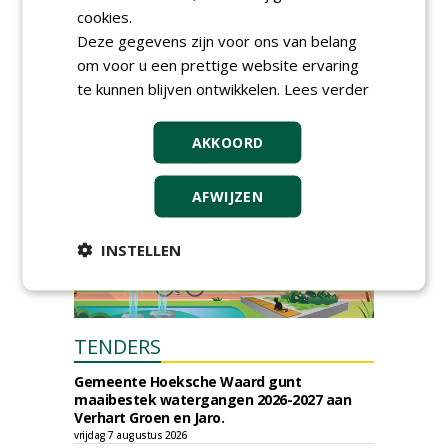
tien jaar duurzame
cookies.
dakontwikkeling
Deze gegevens zijn voor ons van belang
vrijdag 18 september 2026
om voor u een prettige website ervaring
te kunnen blijven ontwikkelen.
Lees verder
AKKOORD
AFWIJZEN
INSTELLEN
TENDERS
Gemeente Hoeksche Waard gunt
maaibestek watergangen 2026-2027 aan
Verhart Groen en Jaro.
vrijdag 7 augustus 2026