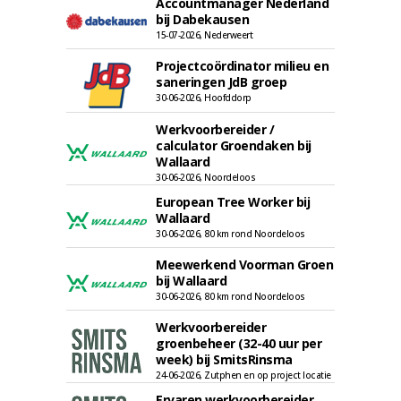
Accountmanager Nederland
bij Dabekausen
15-07-2026, Nederweert
Projectcoördinator milieu en
saneringen JdB groep
30-06-2026, Hoofddorp
Werkvoorbereider /
calculator Groendaken bij
Wallaard
30-06-2026, Noordeloos
European Tree Worker bij
Wallaard
30-06-2026, 80 km rond Noordeloos
Meewerkend Voorman Groen
bij Wallaard
30-06-2026, 80 km rond Noordeloos
Werkvoorbereider
groenbeheer (32-40 uur per
week) bij SmitsRinsma
24-06-2026, Zutphen en op project locatie
Ervaren werkvoorbereider