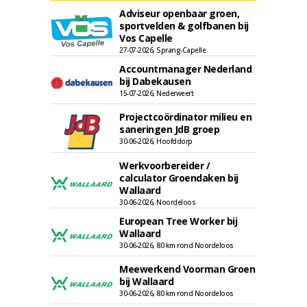
Adviseur openbaar groen,
sportvelden & golfbanen bij
Vos Capelle
27-07-2026, Sprang-Capelle
Accountmanager Nederland
bij Dabekausen
15-07-2026, Nederweert
Projectcoördinator milieu en
saneringen JdB groep
30-06-2026, Hoofddorp
Werkvoorbereider /
calculator Groendaken bij
Wallaard
30-06-2026, Noordeloos
European Tree Worker bij
Wallaard
30-06-2026, 80 km rond Noordeloos
Meewerkend Voorman Groen
bij Wallaard
30-06-2026, 80 km rond Noordeloos