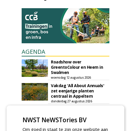
AGENDA
Roadshow over
GreentoColour en Heem in
Swalmen
woensdag 12 augustus 2026
Vakdag 'All About Annuals'
zet eenjarige planten
centraal in Appeltern
donderdag 27 augustus 2026
Openbare Ruimte Congres
2026: integrale keuzes
NWST NeWSTories BV
centraal in Zaanstad
donderdag 3 september 2026
Om goed in staat te zijn onze website aan