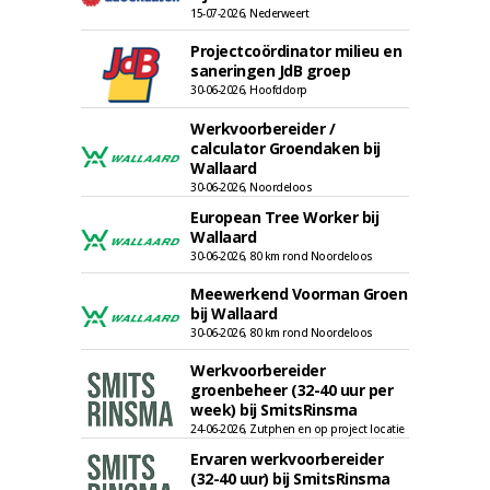
15-07-2026, Nederweert
Projectcoördinator milieu en
saneringen JdB groep
30-06-2026, Hoofddorp
Werkvoorbereider /
calculator Groendaken bij
Wallaard
30-06-2026, Noordeloos
European Tree Worker bij
Wallaard
30-06-2026, 80 km rond Noordeloos
Meewerkend Voorman Groen
bij Wallaard
30-06-2026, 80 km rond Noordeloos
Werkvoorbereider
groenbeheer (32-40 uur per
week) bij SmitsRinsma
24-06-2026, Zutphen en op project locatie
Ervaren werkvoorbereider
(32-40 uur) bij SmitsRinsma