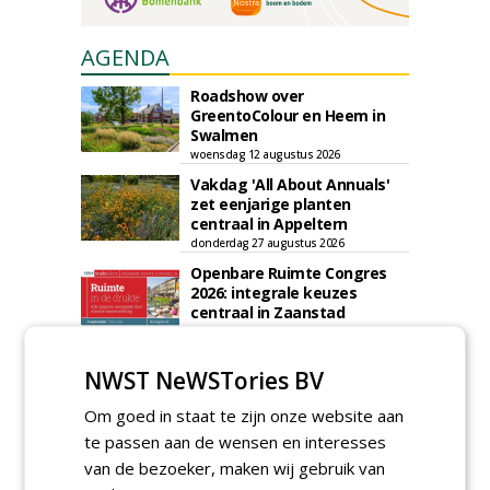
AGENDA
Roadshow over
GreentoColour en Heem in
Swalmen
woensdag 12 augustus 2026
Vakdag 'All About Annuals'
zet eenjarige planten
centraal in Appeltern
donderdag 27 augustus 2026
Openbare Ruimte Congres
2026: integrale keuzes
centraal in Zaanstad
donderdag 3 september 2026
Lunchwebinar: zo voorkom je
NWST NeWSTories BV
dat natuurinclusieve
ambities stranden
Om goed in staat te zijn onze website aan
dinsdag 8 september 2026
te passen aan de wensen en interesses
Rooftop Symposium viert
van de bezoeker, maken wij gebruik van
tien jaar duurzame
dakontwikkeling