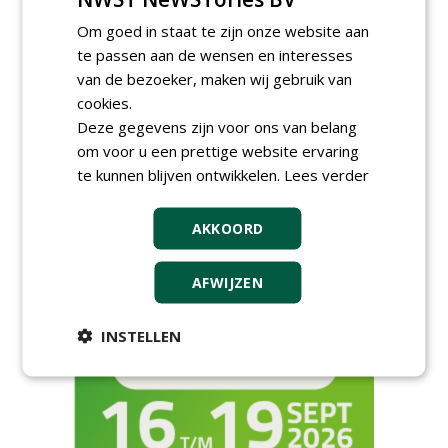
donderdag 27 augustus 2026
Openbare Ruimte Congres
Om goed in staat te zijn onze website aan
2026: integrale keuzes
te passen aan de wensen en interesses
centraal in Zaanstad
van de bezoeker, maken wij gebruik van
donderdag 3 september 2026
cookies.
Lunchwebinar: zo voorkom je
Deze gegevens zijn voor ons van belang
dat natuurinclusieve
ambities stranden
om voor u een prettige website ervaring
dinsdag 8 september 2026
te kunnen blijven ontwikkelen.
Lees verder
Rooftop Symposium viert
tien jaar duurzame
dakontwikkeling
AKKOORD
vrijdag 18 september 2026
AFWIJZEN
INSTELLEN