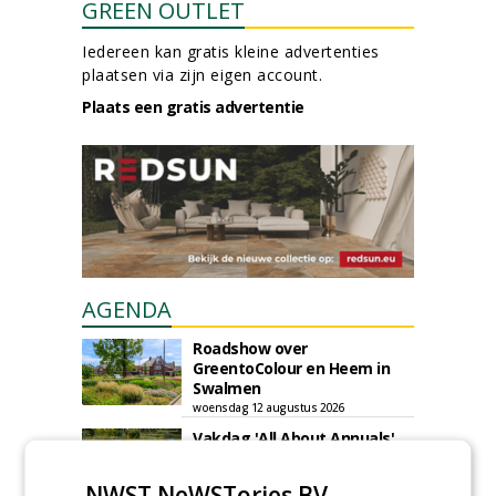
GREEN OUTLET
Iedereen kan gratis kleine advertenties
plaatsen via zijn eigen account.
Plaats een gratis advertentie
AGENDA
Roadshow over
GreentoColour en Heem in
Swalmen
woensdag 12 augustus 2026
Vakdag 'All About Annuals'
zet eenjarige planten
centraal in Appeltern
NWST NeWSTories BV