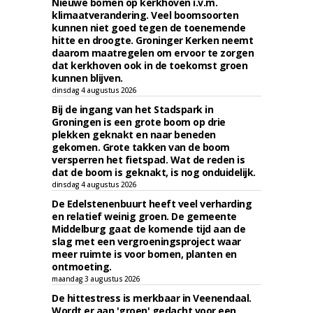
Nieuwe bomen op kerkhoven i.v.m.
klimaatverandering. Veel boomsoorten
kunnen niet goed tegen de toenemende
hitte en droogte. Groninger Kerken neemt
daarom maatregelen om ervoor te zorgen
dat kerkhoven ook in de toekomst groen
kunnen blijven.
dinsdag 4 augustus 2026
Bij de ingang van het Stadspark in
Groningen is een grote boom op drie
plekken geknakt en naar beneden
gekomen. Grote takken van de boom
versperren het fietspad. Wat de reden is
dat de boom is geknakt, is nog onduidelijk.
dinsdag 4 augustus 2026
De Edelstenenbuurt heeft veel verharding
en relatief weinig groen. De gemeente
Middelburg gaat de komende tijd aan de
slag met een vergroeningsproject waar
meer ruimte is voor bomen, planten en
ontmoeting.
maandag 3 augustus 2026
De hittestress is merkbaar in Veenendaal.
Wordt er aan 'groen' gedacht voor een