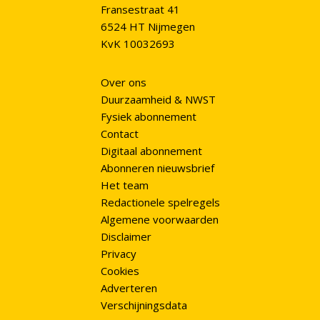
Fransestraat 41
6524 HT Nijmegen
KvK 10032693
Over ons
Duurzaamheid & NWST
Fysiek abonnement
Contact
Digitaal abonnement
Abonneren nieuwsbrief
Het team
Redactionele spelregels
Algemene voorwaarden
Disclaimer
Privacy
Cookies
Adverteren
Verschijningsdata