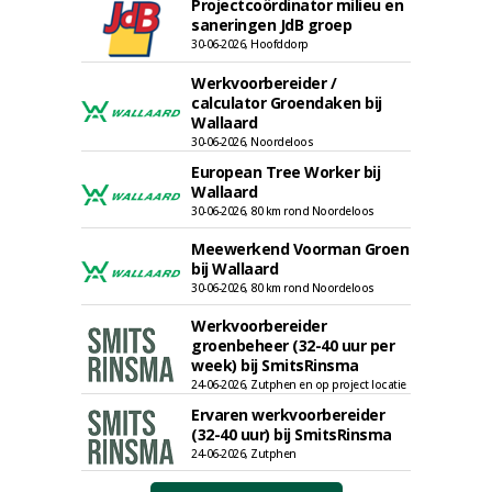
Projectcoördinator milieu en
saneringen JdB groep
30-06-2026, Hoofddorp
Werkvoorbereider /
calculator Groendaken bij
Wallaard
30-06-2026, Noordeloos
European Tree Worker bij
Wallaard
30-06-2026, 80 km rond Noordeloos
Meewerkend Voorman Groen
bij Wallaard
30-06-2026, 80 km rond Noordeloos
Werkvoorbereider
groenbeheer (32-40 uur per
week) bij SmitsRinsma
24-06-2026, Zutphen en op project locatie
Ervaren werkvoorbereider
(32-40 uur) bij SmitsRinsma
24-06-2026, Zutphen