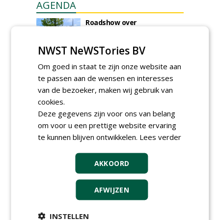
AGENDA
Roadshow over
GreentoColour en Heem in
Swalmen
NWST NeWSTories BV
woensdag 12 augustus 2026
Vakdag 'All About Annuals'
Om goed in staat te zijn onze website aan
zet eenjarige planten
te passen aan de wensen en interesses
centraal in Appeltern
van de bezoeker, maken wij gebruik van
donderdag 27 augustus 2026
cookies.
Openbare Ruimte Congres
2026: integrale keuzes
Deze gegevens zijn voor ons van belang
centraal in Zaanstad
om voor u een prettige website ervaring
donderdag 3 september 2026
te kunnen blijven ontwikkelen.
Lees verder
Lunchwebinar: zo voorkom je
dat natuurinclusieve
ambities stranden
AKKOORD
dinsdag 8 september 2026
Rooftop Symposium viert
AFWIJZEN
tien jaar duurzame
dakontwikkeling
vrijdag 18 september 2026
INSTELLEN