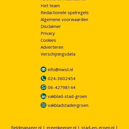
Het team
Redactionele spelregels
Algemene voorwaarden
Disclaimer
Privacy
Cookies
Adverteren
Verschijningsdata
info@nwst.nl
024-3602454
06-42798144
vakblad-stad-groen
vakbladstadengroen
fieldmanager.nl
|
greenkeeper.nl
|
stad-en-groen.nl
|