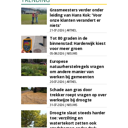
Grasmeesters verder onder
leiding van Hans Kok: 'Voor
onze klanten verandert er
niets'
21-07-2026 | ARTIKEL
Tot 80 graden in de
binnenstad: Harderwijk kiest
voor meer groen
05-08-2026 | NIEUWS
Europese
natuurherstelregels vragen
om andere manier van
werken bij gemeenten
20-07-2026 | ARTIKEL
Schade aan gras door
trekker roept vragen op over
werkwijze bij droogte
31-07-2026 | NIEUWS
Droogte slaat steeds harder
toe: verzilting en
watertekort zetten ook