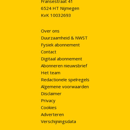
Fransestraat 41
6524 HT Nijmegen
KvK 10032693
Over ons
Duurzaamheid & NWST
Fysiek abonnement
Contact
Digitaal abonnement
Abonneren nieuwsbrief
Het team
Redactionele spelregels
Algemene voorwaarden
Disclaimer
Privacy
Cookies
Adverteren
Verschijningsdata