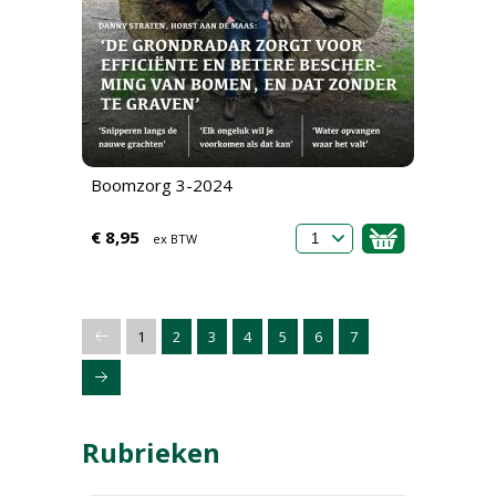
Boomzorg 3-2024
€ 8,95
ex BTW
1
2
3
4
5
6
7
Rubrieken