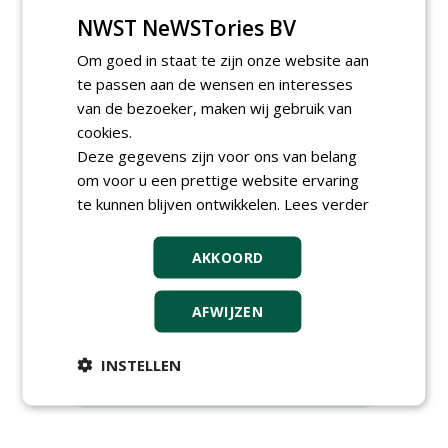
Rubrieken
NWST NeWSTories BV
Om goed in staat te zijn onze website aan
te passen aan de wensen en interesses
Alle rubrieken
van de bezoeker, maken wij gebruik van
Tijdschriften (losse exemplaren)
cookies.
Fieldmanager
Greenkeeper
Deze gegevens zijn voor ons van belang
Stad + Groen
om voor u een prettige website ervaring
Boomzorg
te kunnen blijven ontwikkelen.
Lees verder
De Hovenier
Boom in Business
kennismiddag 'Natuurlijke stappen
AKKOORD
naar meer biodiversiteit'
Entreeticket
AFWIJZEN
Sponsor
Boeken
INSTELLEN