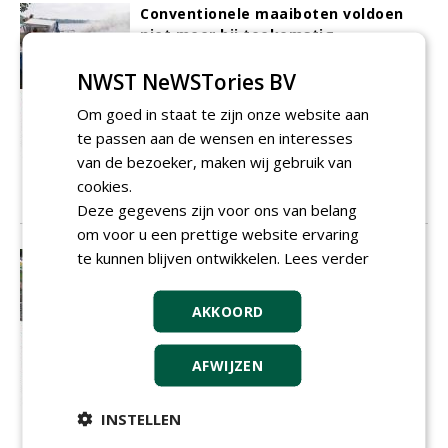
Conventionele maaiboten voldoen
niet meer bij toekomstig
waterbeheer
Met name de smallere waterwegen zijn
NWST NeWSTories BV
lastig te onderhouden: vaak zijn ze
Om goed in staat te zijn onze website aan
vervuild met vegetatie, banden, hout,
te passen aan de wensen en interesses
plastic en ander zwerfvuil.
Green
Technology Janssen
stortte zich jaren
van de bezoeker, maken wij gebruik van
geleden op dit vraagstuk.
cookies.
01-12-2017
7 sec
Deze gegevens zijn voor ons van belang
om voor u een prettige website ervaring
te kunnen blijven ontwikkelen.
Lees verder
Klimaatbestendig Land van Cuijk
bestrijdt hittestress
Naast een landelijk thema is de
AKKOORD
opwarming van het klimaat al jaren een
regionaal probleem. Om de burger te
vrijwaren van natte voeten of te hete
AFWIJZEN
nachten (+20 graden Celsius), zijn vijf
gemeenten en het waterschap de strijd
INSTELLEN
aangegaan om het Land van Cuijk