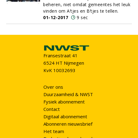
beheren, niet omdat gemeentes het leuk
vinden om A’tjes en B’tjes te tellen.
01-12-2017
9 sec
Fransestraat 41
6524 HT Nijmegen
KvK 10032693
Over ons
Duurzaamheid & NWST
Fysiek abonnement
Contact
Digitaal abonnement
Abonneren nieuwsbrief
Het team