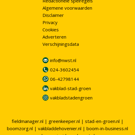
Redactionele spelregels
Algemene voorwaarden
Disclaimer
Privacy
Cookies
Adverteren
Verschijningsdata
info@nwst.nl
024-3602454
06-42798144
vakblad-stad-groen
vakbladstadengroen
fieldmanager.nl
|
greenkeeper.nl
|
stad-en-groen.nl
|
boomzorg.nl
|
vakbladdehovenier.nl
|
boom-in-business.nl