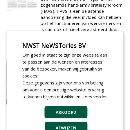
zogenaamde hand-armvibratiesyndroom
(HAVS). HAVS is een belastende
aandoening die veel invloed kan hebben
op het functioneren van werknemers en
is dan ook officieel geregistreerd door
het Nederlands Centrum voor
Beroepsziekten (NCvB).
NWST NeWSTories BV
01-02-2015
12 sec
Om goed in staat te zijn onze website aan
te passen aan de wensen en interesses
CEO Dick Verheij: 'In dertig jaar nooit
van de bezoeker, maken wij gebruik van
rode cijfers gedraaid"
cookies.
Het zijn lastige tijden voor veel groene
Deze gegevens zijn voor ons van belang
aannemers. De markt krimpt en door
zaken als bijvoorbeeld SROI verandert
om voor u een prettige website ervaring
deze ook sterk van karakter. CEO van
te kunnen blijven ontwikkelen.
Lees verder
dienst Dick Verheij lijkt er niet al te zeer
van onder de indruk. Over zijn plannen
AKKOORD
met SROI vertelt wil hij tijdens ons
interview in Sliedrecht niets loslaten,
maar het zou dit vakblad niets verbazen
AFWIJZEN