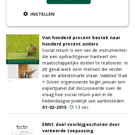
als hij ook hier in de komende maanden
met een verassende ontwikkeling naar
INSTELLEN
buiten komt.
01-02-2015
17 sec
Van honderd procent bestek naar
honderd procent anders
Social return is een van de instrumenten
die een opdrachtgever hanteert om
maatschappelijke doelen te realiseren. In
dit geval werk voor mensen die verder
van de arbeidsmarkt staan. Vakblad Stad
+ Groen organiseerde begin januari een
expertpanel dat discussieerde over de
vraag hoe social return past in de
hedendaagse praktijk van aanbesteden.
01-02-2015
13 sec
EMVI: doel voorbijgeschoten door
verkeerde toepassing