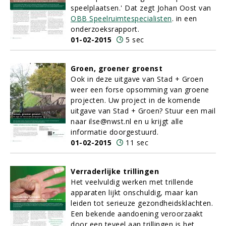
speelplaatsen.' Dat zegt Johan Oost van
OBB Speelruimtespecialisten
. in een
onderzoeksrapport.
01-02-2015
5 sec
Groen, groener groenst
Ook in deze uitgave van Stad + Groen
weer een forse opsomming van groene
projecten. Uw project in de komende
uitgave van Stad + Groen? Stuur een mail
naar ilse@nwst.nl en u krijgt alle
informatie doorgestuurd.
01-02-2015
11 sec
Verraderlijke trillingen
Het veelvuldig werken met trillende
apparaten lijkt onschuldig, maar kan
leiden tot serieuze gezondheidsklachten.
Een bekende aandoening veroorzaakt
door een teveel aan trillingen is het