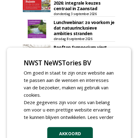
2026: integrale keuzes
centraal in Zaanstad
donderdag 3 september 2026
Lunchwebinar: zo voorkom je
dat natuurinclusieve
ambities stranden
dinsdag 8 september 2026
Rooftop Symposium viert
tien jaar duurzame
dakontwikkeling
NWST NeWSTories BV
vrijdag 18 september 2026
Om goed in staat te zijn onze website aan
te passen aan de wensen en interesses
van de bezoeker, maken wij gebruik van
cookies.
Deze gegevens zijn voor ons van belang
om voor u een prettige website ervaring
te kunnen blijven ontwikkelen.
Lees verder
AKKOORD