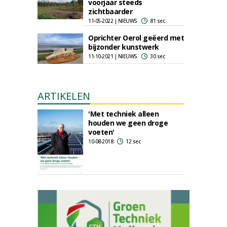
voorjaar steeds
zichtbaarder
11-05-2022 | NIEUWS
81 sec
Oprichter Oerol geëerd met
bijzonder kunstwerk
11-10-2021 | NIEUWS
30 sec
ARTIKELEN
'Met techniek alleen
houden we geen droge
voeten'
10-08-2018
12 sec