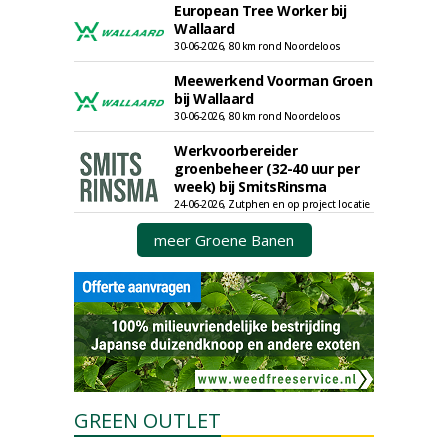
European Tree Worker bij
Wallaard
30-06-2026, 80 km rond Noordeloos
Meewerkend Voorman Groen
bij Wallaard
30-06-2026, 80 km rond Noordeloos
Werkvoorbereider
groenbeheer (32-40 uur per
week) bij SmitsRinsma
24-06-2026, Zutphen en op project locatie
meer Groene Banen
GREEN OUTLET