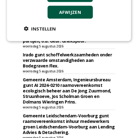
AFWIJZEN
TENDERS
INSTELLEN
Ingenieursbureau Gemeente Amsterdam
gunt SOK 2.0 verhardingen aan diverse
partijen, o.a. Gebr. Griekspoor.
woensdag 5 augustus 2026
Irado gunt schoffelwerkzaamheden onder
verzwaarde omstandigheden aan
Bodegraven Flex.
woensdag 5 augustus 2026
Gemeente Amsterdam, Ingenieursbureau
gunt AI 2024-0210 raamovereenkomst
ecologisch beheer aan De Jong Zuurmond,
Struunhoeve, Jos Scholman Groen en
Dolmans Wieringen Prins.
woensdag 5 augustus 2026
Gemeente Leidschendam-Voorburg gunt
raamovereenkomst inhuur medewerkers
groen Leidschendam-Voorburg aan Lending
Advies & Detachering.
woensdag 5 augustus 2026