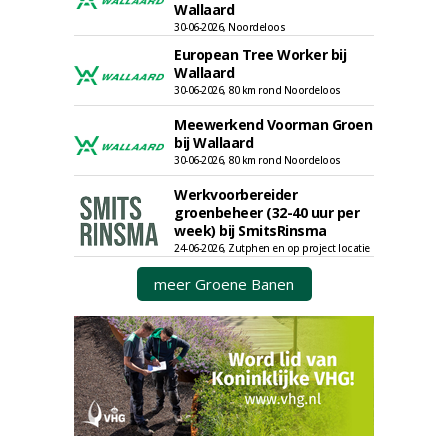
Wallaard
30-06-2026, Noordeloos
European Tree Worker bij
Wallaard
30-06-2026, 80 km rond Noordeloos
Meewerkend Voorman Groen
bij Wallaard
30-06-2026, 80 km rond Noordeloos
Werkvoorbereider
groenbeheer (32-40 uur per
week) bij SmitsRinsma
24-06-2026, Zutphen en op project locatie
meer Groene Banen