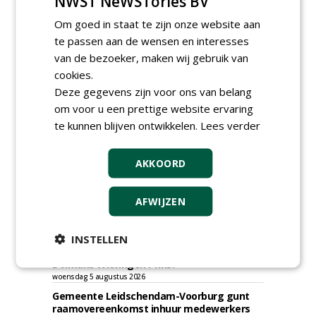
NWST NeWSTories BV
Om goed in staat te zijn onze website aan
te passen aan de wensen en interesses
van de bezoeker, maken wij gebruik van
TENDERS
cookies.
Deze gegevens zijn voor ons van belang
Ingenieursbureau Gemeente Amsterdam
om voor u een prettige website ervaring
gunt SOK 2.0 verhardingen aan diverse
partijen, o.a. Gebr. Griekspoor.
te kunnen blijven ontwikkelen.
Lees verder
woensdag 5 augustus 2026
Irado gunt schoffelwerkzaamheden onder
AKKOORD
verzwaarde omstandigheden aan
Bodegraven Flex.
woensdag 5 augustus 2026
AFWIJZEN
Gemeente Amsterdam, Ingenieursbureau
gunt AI 2024-0210 raamovereenkomst
INSTELLEN
ecologisch beheer aan De Jong Zuurmond,
Struunhoeve, Jos Scholman Groen en
Dolmans Wieringen Prins.
woensdag 5 augustus 2026
Gemeente Leidschendam-Voorburg gunt
raamovereenkomst inhuur medewerkers