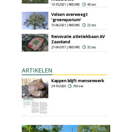
13-10-2021 | NIEUWS
40 sec
Velsen overweegt
'groenquotum'
15-06-2021 | NIEUWS
22 sec
Renovatie atletiekbaan AV
Zaanland
27-04-2017 | NIEUWS
32 sec
ARTIKELEN
Kappen blijft mensenwerk
29-10-2020
350 sec