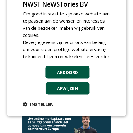
donderdag 27 augustus 2026
NWST NeWSTories BV
Openbare Ruimte Congres
Om goed in staat te zijn onze website aan
2026: integrale keuzes
centraal in Zaanstad
te passen aan de wensen en interesses
donderdag 3 september 2026
van de bezoeker, maken wij gebruik van
Lunchwebinar: zo voorkom je
cookies.
dat natuurinclusieve
Deze gegevens zijn voor ons van belang
ambities stranden
om voor u een prettige website ervaring
dinsdag 8 september 2026
te kunnen blijven ontwikkelen.
Lees verder
Rooftop Symposium viert
tien jaar duurzame
dakontwikkeling
AKKOORD
vrijdag 18 september 2026
AFWIJZEN
INSTELLEN