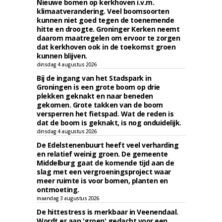
Nieuwe bomen op kerkhoven i.v.m.
klimaatverandering. Veel boomsoorten
kunnen niet goed tegen de toenemende
hitte en droogte. Groninger Kerken neemt
daarom maatregelen om ervoor te zorgen
dat kerkhoven ook in de toekomst groen
kunnen blijven.
dinsdag 4 augustus 2026
Bij de ingang van het Stadspark in
Groningen is een grote boom op drie
plekken geknakt en naar beneden
gekomen. Grote takken van de boom
versperren het fietspad. Wat de reden is
dat de boom is geknakt, is nog onduidelijk.
dinsdag 4 augustus 2026
De Edelstenenbuurt heeft veel verharding
en relatief weinig groen. De gemeente
Middelburg gaat de komende tijd aan de
slag met een vergroeningsproject waar
meer ruimte is voor bomen, planten en
ontmoeting.
maandag 3 augustus 2026
De hittestress is merkbaar in Veenendaal.
Wordt er aan 'groen' gedacht voor een