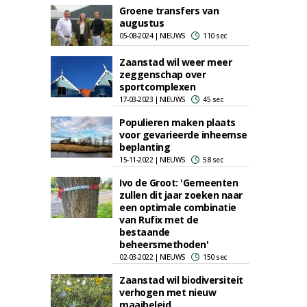
Groene transfers van
augustus
05-08-2024 | NIEUWS
110 sec
Zaanstad wil weer meer
zeggenschap over
sportcomplexen
17-03-2023 | NIEUWS
45 sec
Populieren maken plaats
voor gevarieerde inheemse
beplanting
15-11-2022 | NIEUWS
58 sec
Ivo de Groot: 'Gemeenten
zullen dit jaar zoeken naar
een optimale combinatie
van Rufix met de
bestaande
beheersmethoden'
02-03-2022 | NIEUWS
150 sec
Zaanstad wil biodiversiteit
verhogen met nieuw
maaibeleid