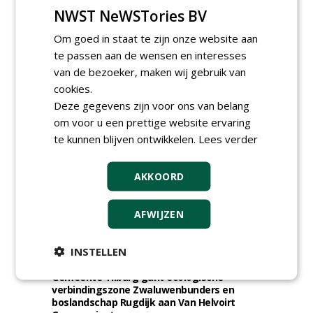
NWST NeWSTories BV
Om goed in staat te zijn onze website aan
te passen aan de wensen en interesses
van de bezoeker, maken wij gebruik van
TENDERS
cookies.
Deze gegevens zijn voor ons van belang
Gemeente Hoeksche Waard gunt
maaibestek watergangen 2026-2027 aan
om voor u een prettige website ervaring
Verhart Groen en Jaro.
te kunnen blijven ontwikkelen.
Lees verder
vrijdag 7 augustus 2026
Gemeente Tilburg gunt raamovereenkomst
AKKOORD
kap en herplant bomen aan J. van Esch.
vrijdag 7 augustus 2026
Gemeente Nissewaard gunt eeheer en
AFWIJZEN
onderhoud openbare verlichting (OVL)
gemeenten Voorne aan Zee en Nissewaard
aan Ünsal Infratechniek.
INSTELLEN
vrijdag 7 augustus 2026
Gemeente Tilburg gunt ecologische
verbindingszone Zwaluwenbunders en
boslandschap Rugdijk aan Van Helvoirt