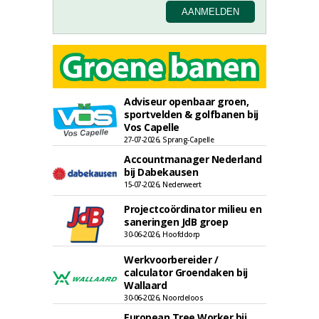
Adviseur openbaar groen,
sportvelden & golfbanen bij
Vos Capelle
27-07-2026, Sprang-Capelle
Accountmanager Nederland
bij Dabekausen
15-07-2026, Nederweert
Projectcoördinator milieu en
saneringen JdB groep
30-06-2026, Hoofddorp
Werkvoorbereider /
calculator Groendaken bij
Wallaard
30-06-2026, Noordeloos
European Tree Worker bij