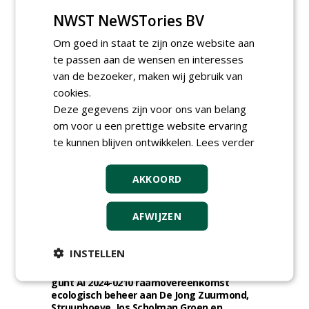
NWST NeWSTories BV
Om goed in staat te zijn onze website aan
te passen aan de wensen en interesses
TENDERS
van de bezoeker, maken wij gebruik van
Gemeente Eindhoven gunt groot
cookies.
onderhoud ''Stedelijk bos'' binnen de
Deze gegevens zijn voor ons van belang
bebouwingscontour houtkap aan
om voor u een prettige website ervaring
Boomrooierij Weijtmans.
donderdag 6 augustus 2026
te kunnen blijven ontwikkelen.
Lees verder
Ingenieursbureau Gemeente Amsterdam
gunt SOK 2.0 verhardingen aan diverse
AKKOORD
partijen, o.a. Gebr. Griekspoor.
woensdag 5 augustus 2026
Irado gunt schoffelwerkzaamheden onder
AFWIJZEN
verzwaarde omstandigheden aan
Bodegraven Flex.
INSTELLEN
woensdag 5 augustus 2026
Gemeente Amsterdam, Ingenieursbureau
gunt AI 2024-0210 raamovereenkomst
ecologisch beheer aan De Jong Zuurmond,
Struunhoeve, Jos Scholman Groen en