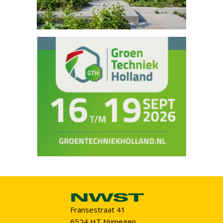
Fransestraat 41
6524 HT Nijmegen