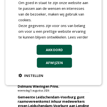
Om goed in staat te zijn onze website aan
Gemeente Eindhoven gunt groot
te passen aan de wensen en interesses
onderhoud ''Stedelijk bos'' binnen de
van de bezoeker, maken wij gebruik van
bebouwingscontour houtkap aan
cookies.
Boomrooierij Weijtmans.
donderdag 6 augustus 2026
Deze gegevens zijn voor ons van belang
Ingenieursbureau Gemeente Amsterdam
om voor u een prettige website ervaring
gunt SOK 2.0 verhardingen aan diverse
te kunnen blijven ontwikkelen.
Lees verder
partijen, o.a. Gebr. Griekspoor.
woensdag 5 augustus 2026
AKKOORD
Irado gunt schoffelwerkzaamheden onder
verzwaarde omstandigheden aan
Bodegraven Flex.
AFWIJZEN
woensdag 5 augustus 2026
Gemeente Amsterdam, Ingenieursbureau
gunt AI 2024-0210 raamovereenkomst
INSTELLEN
ecologisch beheer aan De Jong Zuurmond,
Struunhoeve, Jos Scholman Groen en
Dolmans Wieringen Prins.
woensdag 5 augustus 2026
Gemeente Leidschendam-Voorburg gunt
raamovereenkomst inhuur medewerkers
groen Leidschendam-Voorburg aan Lending