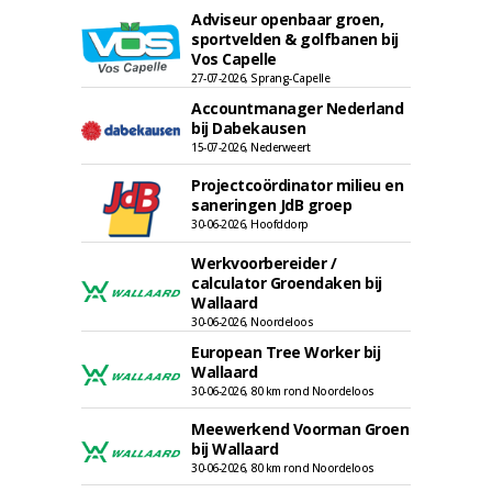
Adviseur openbaar groen,
sportvelden & golfbanen bij
Vos Capelle
27-07-2026, Sprang-Capelle
Accountmanager Nederland
bij Dabekausen
15-07-2026, Nederweert
Projectcoördinator milieu en
saneringen JdB groep
30-06-2026, Hoofddorp
Werkvoorbereider /
calculator Groendaken bij
Wallaard
30-06-2026, Noordeloos
European Tree Worker bij
Wallaard
30-06-2026, 80 km rond Noordeloos
Meewerkend Voorman Groen
bij Wallaard
30-06-2026, 80 km rond Noordeloos