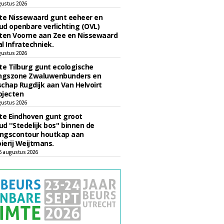
gustus 2026
e Nissewaard gunt eeheer en
d openbare verlichting (OVL)
en Voorne aan Zee en Nissewaard
l Infratechniek.
gustus 2026
e Tilburg gunt ecologische
ingszone Zwaluwenbunders en
chap Rugdijk aan Van Helvoirt
ojecten
gustus 2026
e Eindhoven gunt groot
d ''Stedelijk bos'' binnen de
ngscontour houtkap aan
erij Weijtmans.
6 augustus 2026