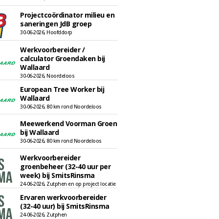
Projectcoördinator milieu en
saneringen JdB groep
30-06-2026, Hoofddorp
Werkvoorbereider /
calculator Groendaken bij
Wallaard
30-06-2026, Noordeloos
European Tree Worker bij
Wallaard
30-06-2026, 80 km rond Noordeloos
Meewerkend Voorman Groen
bij Wallaard
30-06-2026, 80 km rond Noordeloos
Werkvoorbereider
groenbeheer (32-40 uur per
week) bij SmitsRinsma
24-06-2026, Zutphen en op project locatie
Ervaren werkvoorbereider
(32-40 uur) bij SmitsRinsma
24-06-2026, Zutphen