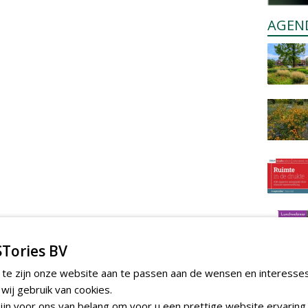
AGEN
Tories BV
 te zijn onze website aan te passen aan de wensen en interesse
ij gebruik van cookies.
jn voor ons van belang om voor u een prettige website ervaring 