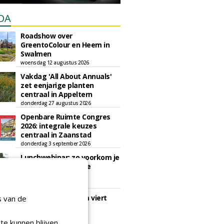
DA
Roadshow over
GreentoColour en Heem in
Swalmen
woensdag 12 augustus 2026
Vakdag 'All About Annuals'
zet eenjarige planten
centraal in Appeltern
donderdag 27 augustus 2026
Openbare Ruimte Congres
2026: integrale keuzes
centraal in Zaanstad
donderdag 3 september 2026
Lunchwebinar: zo voorkom je
dat natuurinclusieve
ambities stranden
dinsdag 8 september 2026
Rooftop Symposium viert
s van de
tien jaar duurzame
dakontwikkeling
te kunnen blijven