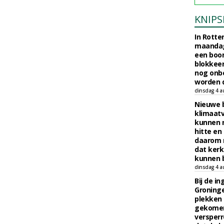
KNIPS
In Rotte
maandag
een boo
blokkeer
nog onb
worden d
dinsdag 4 a
Nieuwe 
klimaat
kunnen 
hitte en
daarom 
dat kerk
kunnen b
dinsdag 4 a
Bij de i
Groninge
plekken
gekomen
versperr