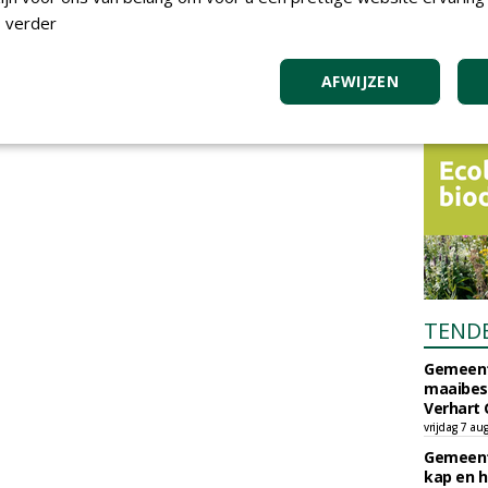
 verder
AFWIJZEN
TEND
Gemeent
maaibes
Verhart 
vrijdag 7 au
Gemeent
kap en h