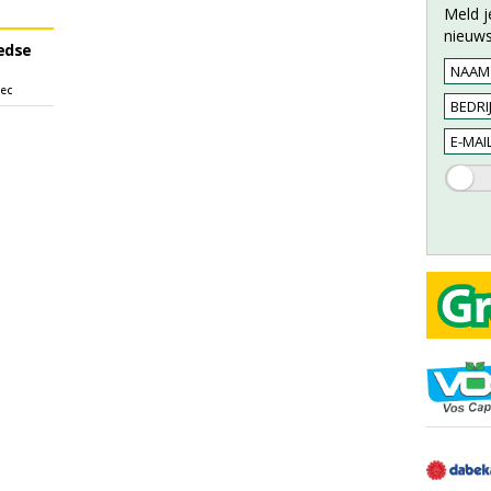
Meld j
nieuws
edse
sec