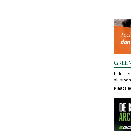
GREE
Iedereen
plaatsen
Plaats e