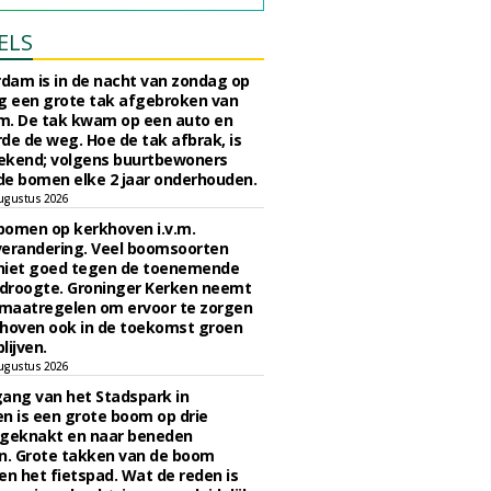
ELS
rdam is in de nacht van zondag op
 een grote tak afgebroken van
m. De tak kwam op een auto en
de de weg. Hoe de tak afbrak, is
ekend; volgens buurtbewoners
e bomen elke 2 jaar onderhouden.
ugustus 2026
bomen op kerkhoven i.v.m.
verandering. Veel boomsoorten
niet goed tegen de toenemende
 droogte. Groninger Kerken neemt
maatregelen om ervoor te zorgen
hoven ook in de toekomst groen
lijven.
ugustus 2026
ngang van het Stadspark in
n is een grote boom op drie
 geknakt en naar beneden
. Grote takken van de boom
en het fietspad. Wat de reden is