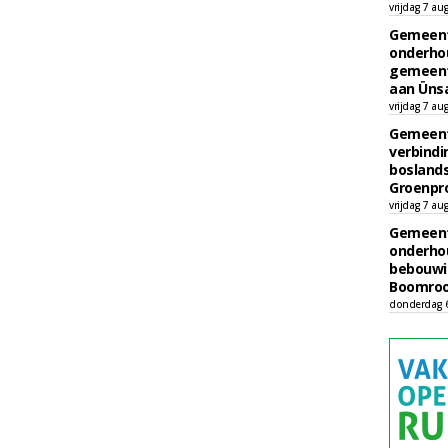
vrijdag 7 au
Gemeent
onderhou
gemeent
aan Ünsa
vrijdag 7 au
Gemeent
verbind
boslands
Groenpr
vrijdag 7 au
Gemeent
onderhou
bebouwi
Boomrooi
donderdag 