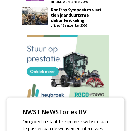
dinsdag 8 september 2026
Rooftop Symposium viert
tien jaar duurzame
dakontwikkeling
vrijdag 18 september 2026
NWST NeWSTories BV
TENDERS
Om goed in staat te zijn onze website aan
Gemeente Hoeksche Waard gunt
te passen aan de wensen en interesses
maaibestek watergangen 2026-2027 aan