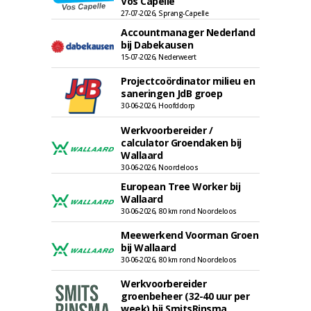
Vos Capelle
27-07-2026, Sprang-Capelle
Accountmanager Nederland
bij Dabekausen
15-07-2026, Nederweert
Projectcoördinator milieu en
saneringen JdB groep
30-06-2026, Hoofddorp
Werkvoorbereider /
calculator Groendaken bij
Wallaard
30-06-2026, Noordeloos
European Tree Worker bij
Wallaard
30-06-2026, 80 km rond Noordeloos
Meewerkend Voorman Groen
bij Wallaard
30-06-2026, 80 km rond Noordeloos
Werkvoorbereider
groenbeheer (32-40 uur per
week) bij SmitsRinsma