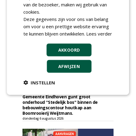
Verhart Groen en Jaro.
van de bezoeker, maken wij gebruik van
vrijdag 7 augustus 2026
cookies.
Gemeente Tilburg gunt raamovereenkomst
Deze gegevens zijn voor ons van belang
kap en herplant bomen aan J. van Esch.
om voor u een prettige website ervaring
vrijdag 7 augustus 2026
te kunnen blijven ontwikkelen.
Lees verder
Gemeente Nissewaard gunt eeheer en
onderhoud openbare verlichting (OVL)
gemeenten Voorne aan Zee en Nissewaard
AKKOORD
aan Ünsal Infratechniek.
vrijdag 7 augustus 2026
AFWIJZEN
Gemeente Tilburg gunt ecologische
verbindingszone Zwaluwenbunders en
boslandschap Rugdijk aan Van Helvoirt
INSTELLEN
Groenprojecten
vrijdag 7 augustus 2026
Gemeente Eindhoven gunt groot
onderhoud ''Stedelijk bos'' binnen de
bebouwingscontour houtkap aan
Boomrooierij Weijtmans.
donderdag 6 augustus 2026