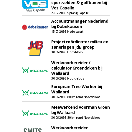
sportvelden & golfbanen bij
Vos Capelle
27-07-2026, Sprang-Capelle
Accountmanager Nederland
bij Dabekausen
15-07-2026, Nederweert
Projectcoördinator milieu en
saneringen JdB groep
30-06-2026, Hoofddorp
Werkvoorbereider /
calculator Groendaken bij
Wallaard
30-06-2026, Noordeloos
European Tree Worker bij
Wallaard
30-06-2026, 80 km rond Noordeloos
Meewerkend Voorman Groen
bij Wallaard
30-06-2026, 80 km rond Noordeloos
Werkvoorbereider