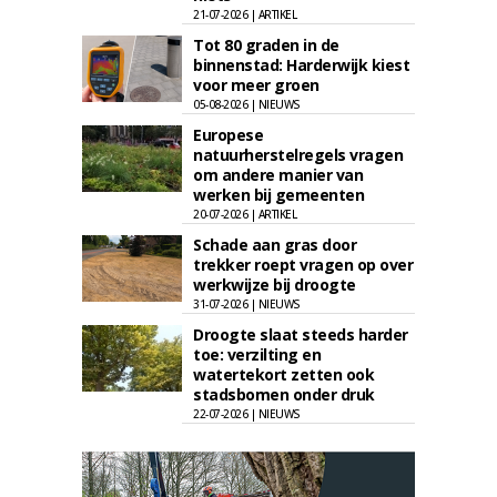
21-07-2026 | ARTIKEL
Tot 80 graden in de
binnenstad: Harderwijk kiest
voor meer groen
05-08-2026 | NIEUWS
Europese
natuurherstelregels vragen
om andere manier van
werken bij gemeenten
20-07-2026 | ARTIKEL
Schade aan gras door
trekker roept vragen op over
werkwijze bij droogte
31-07-2026 | NIEUWS
Droogte slaat steeds harder
toe: verzilting en
watertekort zetten ook
stadsbomen onder druk
22-07-2026 | NIEUWS