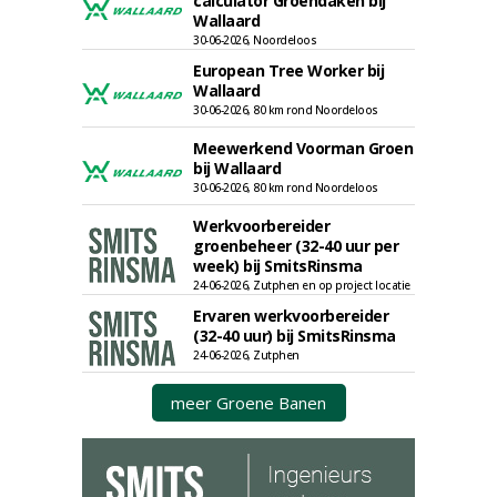
calculator Groendaken bij
Wallaard
30-06-2026, Noordeloos
European Tree Worker bij
Wallaard
30-06-2026, 80 km rond Noordeloos
Meewerkend Voorman Groen
bij Wallaard
30-06-2026, 80 km rond Noordeloos
Werkvoorbereider
groenbeheer (32-40 uur per
week) bij SmitsRinsma
24-06-2026, Zutphen en op project locatie
Ervaren werkvoorbereider
(32-40 uur) bij SmitsRinsma
24-06-2026, Zutphen
meer Groene Banen