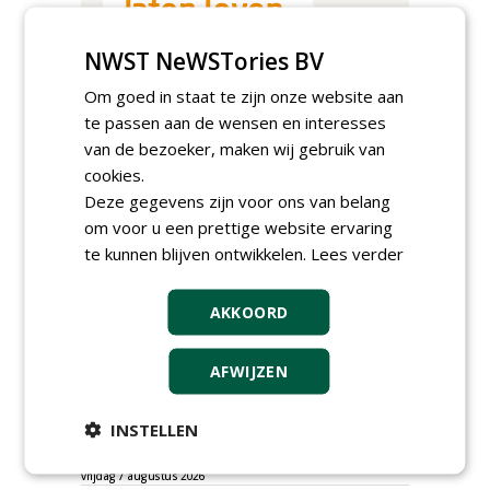
NWST NeWSTories BV
Om goed in staat te zijn onze website aan
te passen aan de wensen en interesses
van de bezoeker, maken wij gebruik van
cookies.
TENDERS
Deze gegevens zijn voor ons van belang
om voor u een prettige website ervaring
Gemeente Hoeksche Waard gunt
te kunnen blijven ontwikkelen.
Lees verder
maaibestek watergangen 2026-2027 aan
Verhart Groen en Jaro.
vrijdag 7 augustus 2026
AKKOORD
Gemeente Tilburg gunt raamovereenkomst
kap en herplant bomen aan J. van Esch.
vrijdag 7 augustus 2026
AFWIJZEN
Gemeente Nissewaard gunt eeheer en
onderhoud openbare verlichting (OVL)
INSTELLEN
gemeenten Voorne aan Zee en Nissewaard
aan Ünsal Infratechniek.
vrijdag 7 augustus 2026