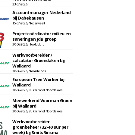
23-07-2026
Accountmanager Nederland
bij Dabekausen
15-07-2026, Nederweert
Projectcoördinator milieu en
saneringen JdB groep
30-06-2026, Hoofddorp
Werkvoorbereider /
calculator Groendaken bij
Wallaard
30-06-2026, Noordeloos
European Tree Worker bij
Wallaard
30-06-2026, 80 km rond Noordeloos
Meewerkend Voorman Groen
bij Wallaard
30-06-2026, 80 km rond Noordeloos
Werkvoorbereider
groenbeheer (32-40 uur per
week) bij SmitsRinsma