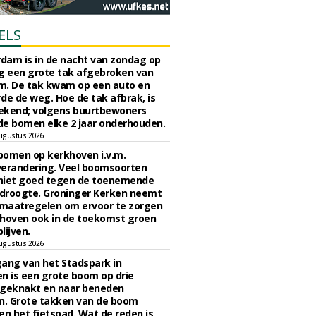
ELS
rdam is in de nacht van zondag op
 een grote tak afgebroken van
m. De tak kwam op een auto en
de de weg. Hoe de tak afbrak, is
ekend; volgens buurtbewoners
e bomen elke 2 jaar onderhouden.
ugustus 2026
bomen op kerkhoven i.v.m.
verandering. Veel boomsoorten
niet goed tegen de toenemende
 droogte. Groninger Kerken neemt
maatregelen om ervoor te zorgen
hoven ook in de toekomst groen
lijven.
ugustus 2026
ngang van het Stadspark in
n is een grote boom op drie
 geknakt en naar beneden
. Grote takken van de boom
en het fietspad. Wat de reden is