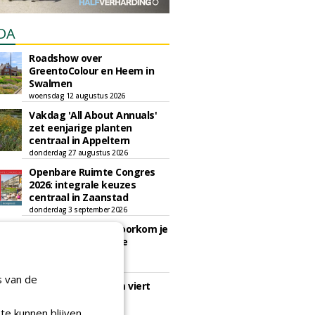
DA
Roadshow over
GreentoColour en Heem in
Swalmen
woensdag 12 augustus 2026
Vakdag 'All About Annuals'
zet eenjarige planten
centraal in Appeltern
donderdag 27 augustus 2026
Openbare Ruimte Congres
2026: integrale keuzes
centraal in Zaanstad
donderdag 3 september 2026
Lunchwebinar: zo voorkom je
dat natuurinclusieve
ambities stranden
dinsdag 8 september 2026
s van de
Rooftop Symposium viert
tien jaar duurzame
dakontwikkeling
te kunnen blijven