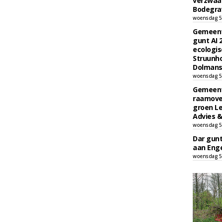
verzwaa
Bodegrav
woensdag 5
Gemeent
gunt AI
ecologis
Struunho
Dolmans 
woensdag 5
Gemeent
raamove
groen L
Advies &
woensdag 5
Dar gun
aan Enge
woensdag 5