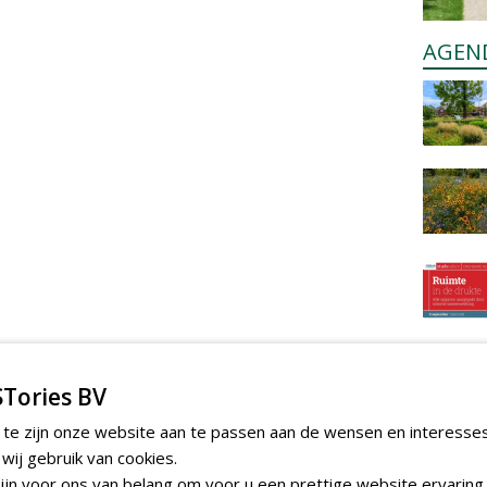
AGEN
Tories BV
 te zijn onze website aan te passen aan de wensen en interesse
ij gebruik van cookies.
jn voor ons van belang om voor u een prettige website ervaring 