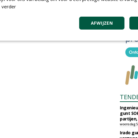
 verder
AFWIJZEN
TEND
Ingenie
gunt SOK
partijen,
woensdag 5
Irado g