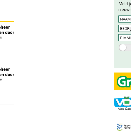
Meld j
nieuws
eheer
en door
t
eheer
en door
t