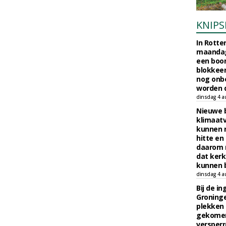
KNIPS
In Rotte
maandag
een boo
blokkeer
nog onb
worden d
dinsdag 4 a
Nieuwe 
klimaat
kunnen 
hitte en
daarom 
dat kerk
kunnen b
dinsdag 4 a
Bij de i
Groninge
plekken
gekomen
versperr