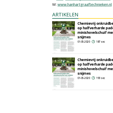
W:
www.hanhartgraaftechnieken.nl
ARTIKELEN
Chemievrij onkruidb
op halfverharde pad
minishovelschuif me
snijmes
01-05-2020
187 sec
Chemievrij onkruidb
op halfverharde pad
minishovelschuif me
snijmes
01-05-2020
193 sec