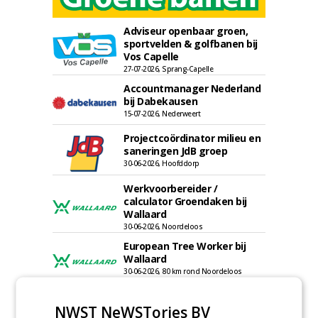
Adviseur openbaar groen,
sportvelden & golfbanen bij
Vos Capelle
27-07-2026, Sprang-Capelle
Accountmanager Nederland
bij Dabekausen
15-07-2026, Nederweert
Projectcoördinator milieu en
saneringen JdB groep
30-06-2026, Hoofddorp
Werkvoorbereider /
calculator Groendaken bij
Wallaard
30-06-2026, Noordeloos
European Tree Worker bij
Wallaard
30-06-2026, 80 km rond Noordeloos
Meewerkend Voorman Groen
NWST NeWSTories BV
bij Wallaard