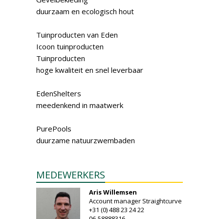
duurzaam en ecologisch hout
Tuinproducten van Eden
Icoon tuinproducten
Tuin­producten
hoge kwaliteit en snel leverbaar
Eden­Shelters
meedenkend in maatwerk
PurePools
duurzame natuur­zwembaden
MEDEWERKERS
Aris Willemsen
Account manager Straightcurve
+31 (0) 488 23 24 22
06-58888316