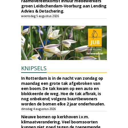
raamovereenkomst inhuur medewerkers
groen Leidschendam-Voorburg aan Lending
Advies & Detachering.
woensdag 5 augustus 2026
KNIPSELS
In Rotterdam is in de nacht van zondag op
maandag een grote tak afgebroken van
een boom. De tak kwam op een auto en
blokkeerde de weg. Hoe de tak afbrak, is
nog onbekend; volgens buurtbewoners
worden de bomen elke 2 jaar onderhouden.
dinsdag 4 augustus 2026
Nieuwe bomen op kerkhoven i.v.m.
klimaatverandering. Veel boomsoorten
kunnen niet goed tegen de toenemende