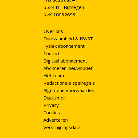
6524 HT Nijmegen
KvK 10032693
Over ons
Duurzaamheid & NWST
Fysiek abonnement
Contact
Digitaal abonnement
Abonneren nieuwsbrief
Het team
Redactionele spelregels
Algemene voorwaarden
Disclaimer
Privacy
Cookies
Adverteren
Verschijningsdata