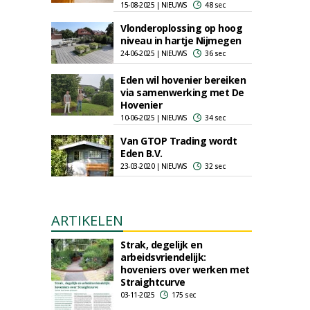
15-08-2025 | NIEUWS
48 sec
Vlonderoplossing op hoog
niveau in hartje Nijmegen
24-06-2025 | NIEUWS
36 sec
Eden wil hovenier bereiken
via samenwerking met De
Hovenier
10-06-2025 | NIEUWS
34 sec
Van GTOP Trading wordt
Eden B.V.
23-03-2020 | NIEUWS
32 sec
ARTIKELEN
Strak, degelijk en
arbeidsvriendelijk:
hoveniers over werken met
Straightcurve
03-11-2025
175 sec