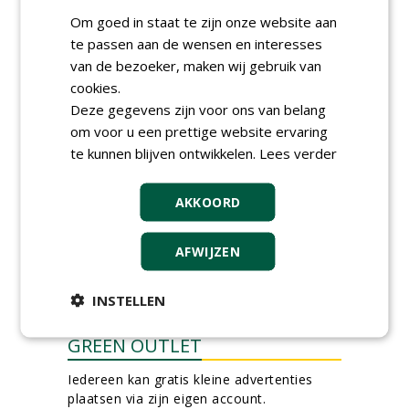
30-06-2026, 80 km rond Noordeloos
Om goed in staat te zijn onze website aan
Werkvoorbereider
te passen aan de wensen en interesses
groenbeheer (32-40 uur per
van de bezoeker, maken wij gebruik van
week) bij SmitsRinsma
cookies.
24-06-2026, Zutphen en op project locatie
Deze gegevens zijn voor ons van belang
Ervaren werkvoorbereider
(32-40 uur) bij SmitsRinsma
om voor u een prettige website ervaring
24-06-2026, Zutphen
te kunnen blijven ontwikkelen.
Lees verder
meer Groene Banen
AKKOORD
AFWIJZEN
INSTELLEN
GREEN OUTLET
Iedereen kan gratis kleine advertenties
plaatsen via zijn eigen account.