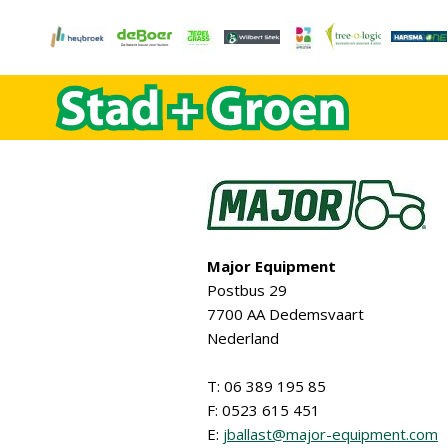
Major Equipment
Postbus 29
7700 AA Dedemsvaart
Nederland
T: 06 389 195 85
F: 0523 615 451
E:
jballast@major-equipment.com