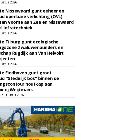
gustus 2026
e Nissewaard gunt eeheer en
d openbare verlichting (OVL)
en Voorne aan Zee en Nissewaard
l Infratechniek.
gustus 2026
e Tilburg gunt ecologische
ingszone Zwaluwenbunders en
chap Rugdijk aan Van Helvoirt
ojecten
gustus 2026
e Eindhoven gunt groot
d ''Stedelijk bos'' binnen de
ngscontour houtkap aan
erij Weijtmans.
6 augustus 2026