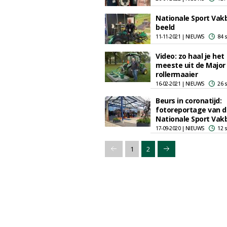
Nationale Sport Vakb
beeld
11-11-2021 | NIEUWS
84 
Video: zo haal je het
meeste uit de Major 
rollermaaier
16-02-2021 | NIEUWS
26 
Beurs in coronatijd:
fotoreportage van d
Nationale Sport Vak
17-09-2020 | NIEUWS
12 
1
2