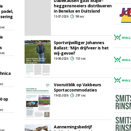
Dabekausen gaat Major-
heggensnoeiers distribueren
le
in Benelux en Duitsland
 padel,
isering
13-07-2026
98 sec
 sec
le
Sportvrijwilliger Johannes
s
Ballast: 'Mijn drijfveer is het
wij-gevoel'
 sec
16-06-2026
153 sec
hnica
sec
Vooruitblik op Vakbeurs
Sportaccommodaties
19-02-2026
297 sec
40 op
sec
Aannemingsbedrijf
 sec