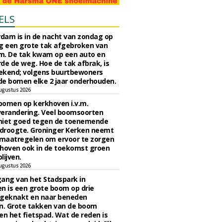
ELS
rdam is in de nacht van zondag op
 een grote tak afgebroken van
m. De tak kwam op een auto en
de de weg. Hoe de tak afbrak, is
ekend; volgens buurtbewoners
e bomen elke 2 jaar onderhouden.
ugustus 2026
bomen op kerkhoven i.v.m.
verandering. Veel boomsoorten
niet goed tegen de toenemende
 droogte. Groninger Kerken neemt
maatregelen om ervoor te zorgen
hoven ook in de toekomst groen
lijven.
ugustus 2026
ngang van het Stadspark in
n is een grote boom op drie
 geknakt en naar beneden
. Grote takken van de boom
en het fietspad. Wat de reden is