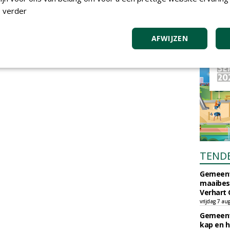
 verder
AFWIJZEN
TEND
Gemeent
maaibes
Verhart 
vrijdag 7 au
Gemeent
kap en h