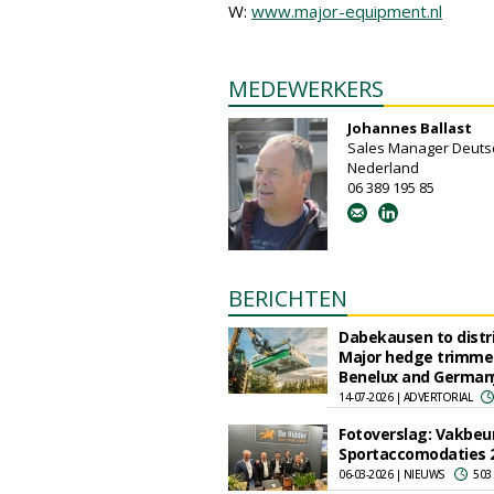
W:
www.major-equipment.nl
MEDEWERKERS
Johannes Ballast
Sales Manager Deuts
Nederland
06 389 195 85
BERICHTEN
Dabekausen to distr
Major hedge trimmer
Benelux and German
14-07-2026 | ADVERTORIAL
Fotoverslag: Vakbeu
Sportaccomodaties 
06-03-2026 | NIEUWS
503