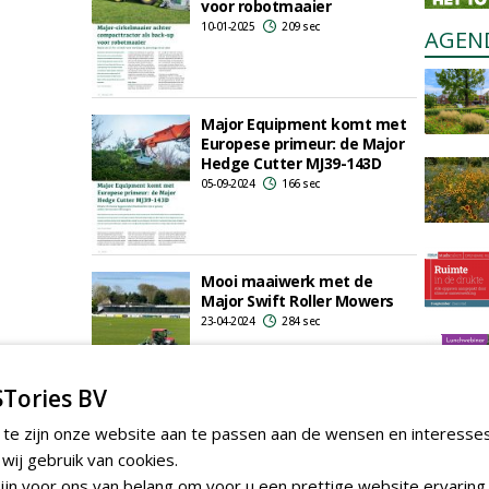
voor robotmaaier
10-01-2025
209 sec
AGEN
Major Equipment komt met
Europese primeur: de Major
Hedge Cutter MJ39-143D
05-09-2024
166 sec
Mooi maaiwerk met de
Major Swift Roller Mowers
23-04-2024
284 sec
Tories BV
 te zijn onze website aan te passen aan de wensen en interesse
1
2
3
4
ij gebruik van cookies.
jn voor ons van belang om voor u een prettige website ervaring 