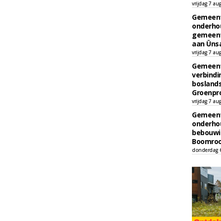
vrijdag 7 au
Gemeent
onderhou
gemeent
aan Ünsa
vrijdag 7 au
Gemeent
verbind
boslands
Groenpr
vrijdag 7 au
Gemeent
onderhou
bebouwi
Boomrooi
donderdag 