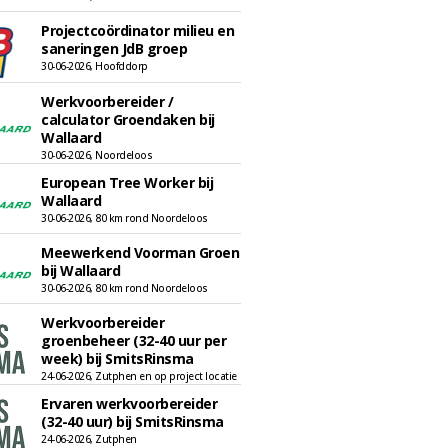
Projectcoördinator milieu en
saneringen JdB groep
30-06-2026, Hoofddorp
Werkvoorbereider /
calculator Groendaken bij
Wallaard
30-06-2026, Noordeloos
European Tree Worker bij
Wallaard
30-06-2026, 80 km rond Noordeloos
Meewerkend Voorman Groen
bij Wallaard
30-06-2026, 80 km rond Noordeloos
Werkvoorbereider
groenbeheer (32-40 uur per
week) bij SmitsRinsma
24-06-2026, Zutphen en op project locatie
Ervaren werkvoorbereider
(32-40 uur) bij SmitsRinsma
24-06-2026, Zutphen