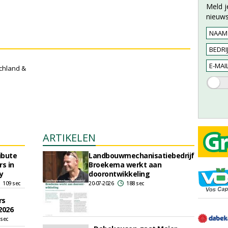
Meld j
nieuws
chland &
ARTIKELEN
ibute
Landbouwmechanisatiebedrijf
s in
Broekema werkt aan
y
doorontwikkeling
109 sec
20-07-2026
188 sec
rs
2026
 sec