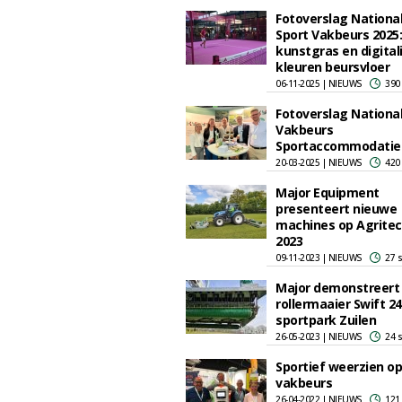
Fotoverslag Nationa
Sport Vakbeurs 2025:
kunstgras en digital
kleuren beursvloer
06-11-2025 | NIEUWS
390
Fotoverslag Nationa
Vakbeurs
Sportaccommodatie
20-03-2025 | NIEUWS
420
Major Equipment
presenteert nieuwe
machines op Agritec
2023
09-11-2023 | NIEUWS
27 
Major demonstreert
rollermaaier Swift 2
sportpark Zuilen
26-05-2023 | NIEUWS
24 
Sportief weerzien op
vakbeurs
26-04-2022 | NIEUWS
121