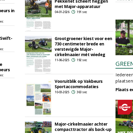
Pekkeriet scheert heggen
met Major-apparatuur
eurs in
04-01-2026
191 sec
sec
Swift-
Grootgroener kiest voor een
730 centimeter brede en
verstevigde Major-
sec
cirkelmaaier mét wiedeg
11-06-2025
192 sec
GREE
e
beurs
Iedereen
sec
plaatsen
Vooruitblik op Vakbeurs
Sportaccommodaties
Plaats e
10-03-2025
363 sec
Major-cirkelmaaier achter
compacttractor als back-up