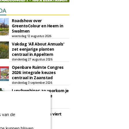
DA
Roadshow over
GreentoColour en Heem in
Swalmen
woensdag 12 augustus 2026
Vakdag 'All About Annuals'
zet eenjarige planten
centraal in Appeltern
donderdag 27 augustus 2026
Openbare Ruimte Congres
2026: integrale keuzes
centraal in Zaanstad
donderdag 3 september 2026
Lunchwebinar: zo voorkom je
dat natuurinclusieve
ambities stranden
dinsdag 8 september 2026
Rooftop Symposium viert
s van de
tien jaar duurzame
dakontwikkeling
te kunnen blijven