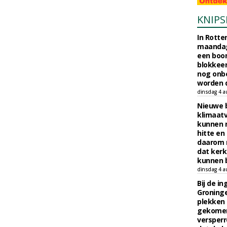
KNIPS
In Rotte
maandag
een boo
blokkeer
nog onb
worden d
dinsdag 4 a
Nieuwe 
klimaat
kunnen 
hitte en
daarom 
dat kerk
kunnen b
dinsdag 4 a
Bij de i
Groninge
plekken
gekomen
versperr