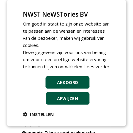
NWST NeWSTories BV
Om goed in staat te zijn onze website aan
te passen aan de wensen en interesses
van de bezoeker, maken wij gebruik van
cookies.
TENDERS
Deze gegevens zijn voor ons van belang
om voor u een prettige website ervaring
Gemeente Hoeksche Waard gunt
maaibestek watergangen 2026-2027 aan
te kunnen blijven ontwikkelen.
Lees verder
Verhart Groen en Jaro.
vrijdag 7 augustus 2026
AKKOORD
Gemeente Tilburg gunt raamovereenkomst
kap en herplant bomen aan J. van Esch.
vrijdag 7 augustus 2026
AFWIJZEN
Gemeente Nissewaard gunt eeheer en
onderhoud openbare verlichting (OVL)
gemeenten Voorne aan Zee en Nissewaard
INSTELLEN
aan Ünsal Infratechniek.
vrijdag 7 augustus 2026
Gemeente Tilburg gunt ecologische