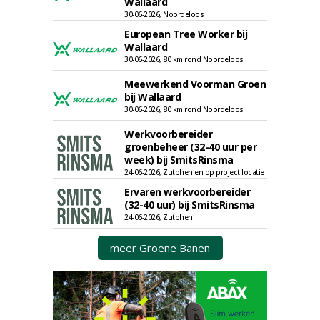
Wallaard
30-06-2026, Noordeloos
European Tree Worker bij
Wallaard
30-06-2026, 80 km rond Noordeloos
Meewerkend Voorman Groen
bij Wallaard
30-06-2026, 80 km rond Noordeloos
Werkvoorbereider
groenbeheer (32-40 uur per
week) bij SmitsRinsma
24-06-2026, Zutphen en op project locatie
Ervaren werkvoorbereider
(32-40 uur) bij SmitsRinsma
24-06-2026, Zutphen
meer Groene Banen