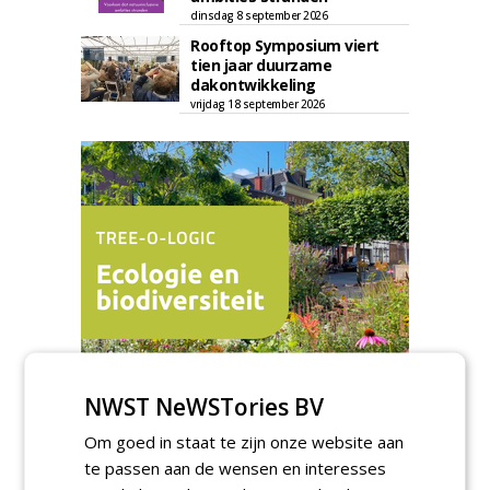
dinsdag 8 september 2026
Rooftop Symposium viert
tien jaar duurzame
dakontwikkeling
vrijdag 18 september 2026
NWST NeWSTories BV
TENDERS
Om goed in staat te zijn onze website aan
te passen aan de wensen en interesses
Ingenieursbureau Gemeente Amsterdam