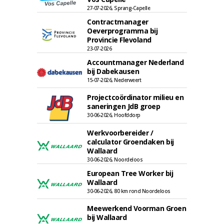
27-07-2026, Sprang-Capelle
Contractmanager
Oeverprogramma bij
Provincie Flevoland
23-07-2026
Accountmanager Nederland
bij Dabekausen
15-07-2026, Nederweert
Projectcoördinator milieu en
saneringen JdB groep
30-06-2026, Hoofddorp
Werkvoorbereider /
calculator Groendaken bij
Wallaard
30-06-2026, Noordeloos
European Tree Worker bij
Wallaard
30-06-2026, 80 km rond Noordeloos
Meewerkend Voorman Groen
bij Wallaard