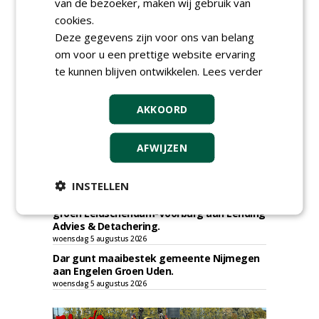
gunt SOK 2.0 verhardingen aan diverse
van de bezoeker, maken wij gebruik van
partijen, o.a. Gebr. Griekspoor.
cookies.
woensdag 5 augustus 2026
Deze gegevens zijn voor ons van belang
Irado gunt schoffelwerkzaamheden onder
om voor u een prettige website ervaring
verzwaarde omstandigheden aan
te kunnen blijven ontwikkelen.
Lees verder
Bodegraven Flex.
woensdag 5 augustus 2026
Gemeente Amsterdam, Ingenieursbureau
AKKOORD
gunt AI 2024-0210 raamovereenkomst
ecologisch beheer aan De Jong Zuurmond,
Struunhoeve, Jos Scholman Groen en
AFWIJZEN
Dolmans Wieringen Prins.
woensdag 5 augustus 2026
INSTELLEN
Gemeente Leidschendam-Voorburg gunt
raamovereenkomst inhuur medewerkers
groen Leidschendam-Voorburg aan Lending
Advies & Detachering.
woensdag 5 augustus 2026
Dar gunt maaibestek gemeente Nijmegen
aan Engelen Groen Uden.
woensdag 5 augustus 2026